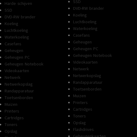
SSD
Harde schijven
DVD-RW brander
SSD
Koeling
DVD-RW brander
Luchtkoeling
Koeling
Waterkoeling
Luchtkoeling
Casefans
Waterkoeling
Geheugen
Casefans
Geheugen PC
Geheugen
Geheugen Notebook
Geheugen PC
Videokaarten
Geheugen Notebook
Netwerk
Videokaarten
Netwerkopslag
Netwerk
Randapparatuur
Netwerkopslag
Toetsenborden
Randapparatuur
Muizen
Toetsenborden
Printers
Muizen
Cartridges
Printers
Toners
Cartridges
Opslag
Toners
Flashdrives
Opslag
Geheugenkaarten