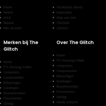
Home
Technische dienst
Winkel
Reparaties
SALE
Hulp aan Huis
Nieuws
Checked
Mijn account
Contact
Merken bij The
Over The Glitch
Glitch
Home
IT’s Amazing Folder
Home
Computers
IT’s Amazing Folder
Componenten
Computers
Behuizingen
Componenten
Voedingen
Behuizingen
Moederborden
Voedingen
Processoren
Moederborden
Opslag
Processoren
Harde schijven
Opslag