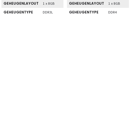
GEHEUGENLAYOUT
GEHEUGENLAYOUT
1 x 8GB
1 x 8GB
GEHEUGENTYPE
GEHEUGENTYPE
DDR3L
DDR4
XMP
XMP
Nee
Nee
ONDERSTEUNING
ONDERSTEUNING