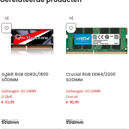
G.Skill 8GB DDR3L/1600
Crucial 8GB DDR4/3200
SODIMM
SODIMM
Geheugen SO-DIMM
Geheugen SO-DIMM
G.Skill
Crucial
€
53,99
€
90,99
SKU:
63879
SKU:
60130
Sodimm
Sodimm