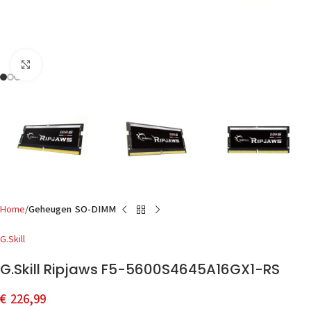
Click to enlarge
Home
Geheugen SO-DIMM
G.Skill
G.Skill Ripjaws F5-5600S4645A16GX1-RS
€
226,99