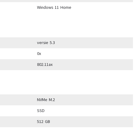
Windows 11 Home
versie 5.3
0x
802.11ax
NVMe M.2
SSD
512 GB