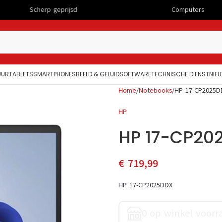
rp geprijsd
Computers
UUR
TABLETS
SMARTPHONES
BEELD & GELUID
SOFTWARE
TECHNISCHE DIENST
NIE
Home
Notebooks
HP 17-CP2025D
HP
HP 17-CP20
€
719,99
HP 17-CP2025DDX
0 op winkel voorr