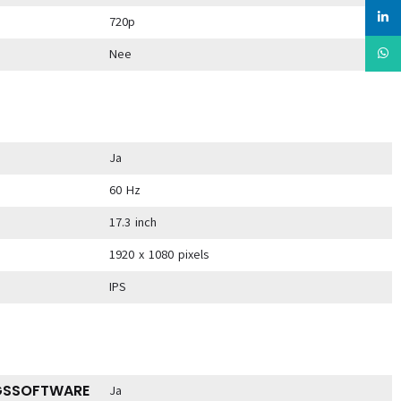
linked
720p
Whats
Nee
Ja
60 Hz
17.3 inch
1920 x 1080 pixels
IPS
NGSSOFTWARE
Ja