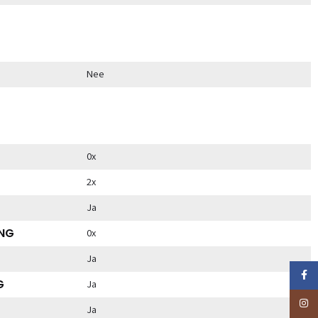
Nee
0x
2x
Ja
ING
0x
G
Ja
Faceb
G
Ja
Insta
Ja