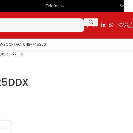
Telefoons
Snelle levering
0
UWS
CONTACT
0118-745820
DX
25DDX
aad