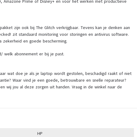
HBO, Amazone Prime of Disney+ en voor het werken met productieve
 pakket zijn ook bij The Glitch verkrijgbaar. Tevens kan je denken aan
ked! zit standaard monitoring voor storingen en antivirus software.
tra zekerheid en goede bescherming.
ed/ welk abonnement er bij je past.
ar wat doe je als je laptop wordt gestolen, beschadigd raakt of niet
antie? Waar vind je een goede, betrouwbare en snelle reparateur?
n wij jou al deze zorgen uit handen. Vraag in de winkel naar de
HP