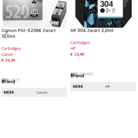
Canon PGI-520BK Zwart
HP 304 Zwart 2,0ml
19,0ml
Cartridges
Cartridges
HP
Canon
€
19,99
€
16,99
SKU:
N9K06AE
Brand
SKU:
35159
Brand
MERK
HP
MERK
Canon
Direct
Direct
DIRECT AF TE
Nee
HALEN
DIRECT AF TE
Nee
HALEN