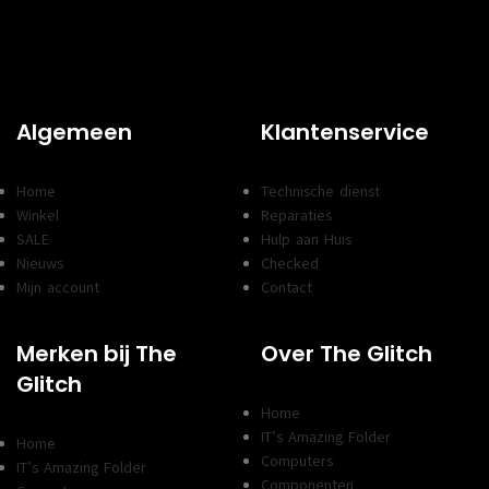
Algemeen
Klantenservice
Home
Technische dienst
Winkel
Reparaties
SALE
Hulp aan Huis
Nieuws
Checked
Mijn account
Contact
Merken bij The
Over The Glitch
Glitch
Home
IT’s Amazing Folder
Home
Computers
IT’s Amazing Folder
Componenten