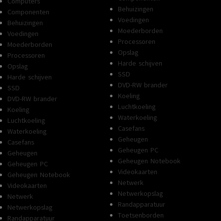
Computers
Behuizingen
Componenten
Voedingen
Behuizingen
Moederborden
Voedingen
Processoren
Moederborden
Opslag
Processoren
Harde schijven
Opslag
SSD
Harde schijven
DVD-RW brander
SSD
Koeling
DVD-RW brander
Luchtkoeling
Koeling
Waterkoeling
Luchtkoeling
Casefans
Waterkoeling
Geheugen
Casefans
Geheugen PC
Geheugen
Geheugen Notebook
Geheugen PC
Videokaarten
Geheugen Notebook
Netwerk
Videokaarten
Netwerkopslag
Netwerk
Randapparatuur
Netwerkopslag
Toetsenborden
Randapparatuur