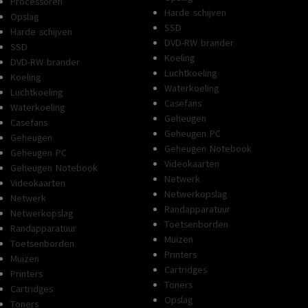
Processoren
Harde schijven
Opslag
SSD
Harde schijven
DVD-RW brander
SSD
Koeling
DVD-RW brander
Luchtkoeling
Koeling
Waterkoeling
Luchtkoeling
Casefans
Waterkoeling
Geheugen
Casefans
Geheugen PC
Geheugen
Geheugen Notebook
Geheugen PC
Videokaarten
Geheugen Notebook
Netwerk
Videokaarten
Netwerkopslag
Netwerk
Randapparatuur
Netwerkopslag
Toetsenborden
Randapparatuur
Muizen
Toetsenborden
Printers
Muizen
Cartridges
Printers
Toners
Cartridges
Opslag
Toners