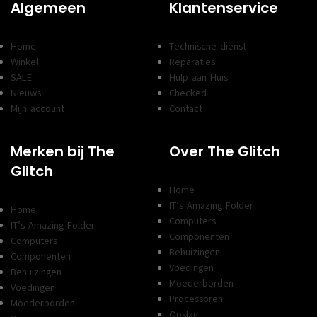
Algemeen
Klantenservice
Home
Technische dienst
Winkel
Reparaties
SALE
Hulp aan Huis
Nieuws
Checked
Mijn account
Contact
Merken bij The
Over The Glitch
Glitch
Home
IT’s Amazing Folder
Home
Computers
IT’s Amazing Folder
Componenten
Computers
Behuizingen
Componenten
Voedingen
Behuizingen
Moederborden
Voedingen
Processoren
Moederborden
Opslag