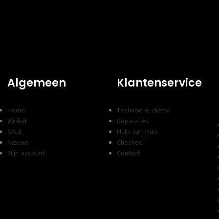
Algemeen
Klantenservice
Home
Technische dienst
Winkel
Reparaties
SALE
Hulp aan Huis
Nieuws
Checked
Mijn account
Contact