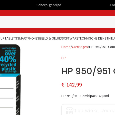
Scherp geprijsd
Computers
UUR
TABLETS
SMARTPHONES
BEELD & GELUID
SOFTWARE
TECHNISCHE DIENST
NIE
Home
Cartridges
HP 950/951 Com
HP
HP 950/951
€
142,99
HP 950/951 Combipack 48,5ml
0 op winkel voorr