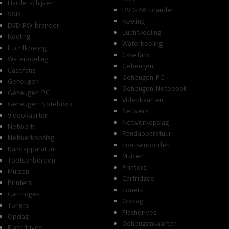
Harde schijven
DVD-RW brander
SSD
Koeling
DVD-RW brander
Luchtkoeling
Koeling
Waterkoeling
Luchtkoeling
Casefans
Waterkoeling
Geheugen
Casefans
Geheugen PC
Geheugen
Geheugen Notebook
Geheugen PC
Videokaarten
Geheugen Notebook
Netwerk
Videokaarten
Netwerkopslag
Netwerk
Randapparatuur
Netwerkopslag
Toetsenborden
Randapparatuur
Muizen
Toetsenborden
Printers
Muizen
Cartridges
Printers
Toners
Cartridges
Opslag
Toners
Flashdrives
Opslag
Geheugenkaarten
Flashdrives