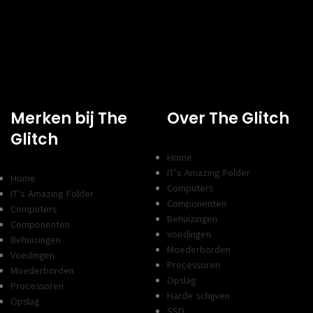
Merken bij The
Over The Glitch
Glitch
Home
IT’s Amazing Folder
Home
Computers
IT’s Amazing Folder
Componenten
Computers
Behuizingen
Componenten
Voedingen
Behuizingen
Moederborden
Voedingen
Processoren
Moederborden
Opslag
Processoren
Harde schijven
Opslag
SSD