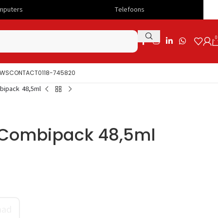
Telefoons
Snelle lev
0
UWS
CONTACT
0118-745820
bipack 48,5ml
 Combipack 48,5ml
aad