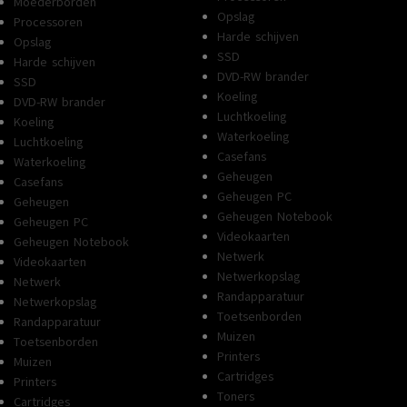
Moederborden
Opslag
Processoren
Harde schijven
Opslag
SSD
Harde schijven
DVD-RW brander
SSD
Koeling
DVD-RW brander
Luchtkoeling
Koeling
Waterkoeling
Luchtkoeling
Casefans
Waterkoeling
Geheugen
Casefans
Geheugen PC
Geheugen
Geheugen Notebook
Geheugen PC
Videokaarten
Geheugen Notebook
Netwerk
Videokaarten
Netwerkopslag
Netwerk
Randapparatuur
Netwerkopslag
Toetsenborden
Randapparatuur
Muizen
Toetsenborden
Printers
Muizen
Cartridges
Printers
Toners
Cartridges