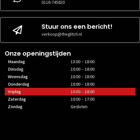
0118-745820
EPS
Niet
CPU
0x
AANSLUITINGEN
gespecificeerd
AANSLUITINGEN
MOEDERBORD
1x 20+4 pin
EPS
4+4 pin
AANSLUITING
ATX
AANSLUITINGEN
Stuur ons een bericht!
MOEDERBORD
1x 20+4 pin
verkoop@theglitch.nl
AANSLUITING
ATX
Onze openingstijden
Maandag
13:00 - 18:00
Dinsdag
10:00 - 18:00
Woensdag
10:00 - 18:00
Donderdag
10:00 - 18:00
Vrijdag
10:00 - 18:00
Zaterdag
10:00 - 17:00
Zondag
Gesloten