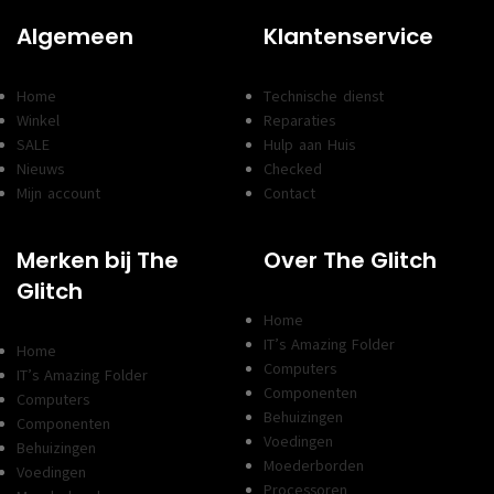
Algemeen
Klantenservice
Home
Technische dienst
Winkel
Reparaties
SALE
Hulp aan Huis
Nieuws
Checked
Mijn account
Contact
Merken bij The
Over The Glitch
Glitch
Home
IT’s Amazing Folder
Home
Computers
IT’s Amazing Folder
Componenten
Computers
Behuizingen
Componenten
Voedingen
Behuizingen
Moederborden
Voedingen
Processoren