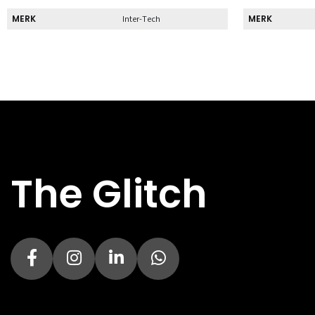
MERK
MERK
Inter-Tech
Direct
Direct
DIRECT AF TE HALEN
DIRECT AF TE 
Nee
Specs
Specs
HOOFDKLEUR
HOOFDKLEUR
Zilver
DIAMETER
DIAMETER
The Glitch
12.00 cm
VENTILATOR
VENTILATOR
INGANGSSPANNING
INGANGSSPAN
230 V
BREEDTE
BREEDTE
150 mm
DIEPTE
DIEPTE
140 mm
GEWICHT
GEWICHT
1.26 kg
HOOGTE
HOOGTE
86 mm
BEKABELING
BEKABELING
Vast