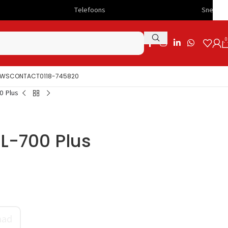
Telefoons
Snelle levering
0
UWS
CONTACT
0118-745820
0 Plus
SL-700 Plus
aad