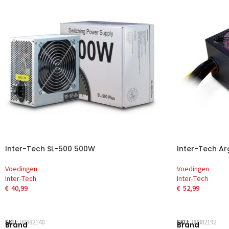
Inter-Tech SL-500 500W
Inter-Tech A
Voedingen
Voedingen
Inter-Tech
Inter-Tech
€
40,99
€
52,99
TOEVOEGEN AAN WINKELWAGEN
TOEVOEGEN 
SKU:
88882140
SKU:
88882192
Brand
Brand