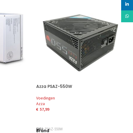
linked
Whats
Azza PSAZ-550W
Voedingen
Azza
€
57,99
EN
TOEVOEGEN AAN WINKELWAGEN
SKU:
PSAZ-550W
Brand