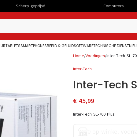
eprijsd
Computers
UUR
TABLETS
SMARTPHONES
BEELD & GELUID
SOFTWARE
TECHNISCHE DIENST
NIE
Home
Voedingen
Inter-Tech SL-70
Inter-Tech
Inter-Tech 
€
45,99
Inter-Tech SL-700 Plus
0 op winkel voorr