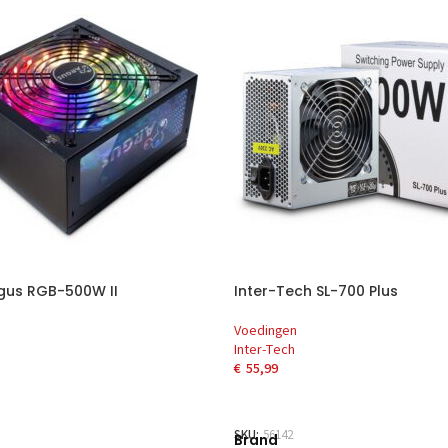
rgus RGB-500W II
Inter-Tech SL-700 Plus
Voedingen
Inter-Tech
€
55,99
AAN WINKELWAGEN
TOEVOEGEN AAN WINKELWAG
SKU:
56142
Brand