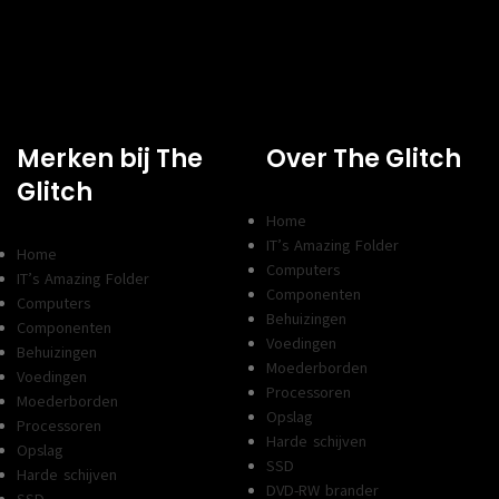
Merken bij The
Over The Glitch
Glitch
Home
IT’s Amazing Folder
Home
Computers
IT’s Amazing Folder
Componenten
Computers
Behuizingen
Componenten
Voedingen
Behuizingen
Moederborden
Voedingen
Processoren
Moederborden
Opslag
Processoren
Harde schijven
Opslag
SSD
Harde schijven
DVD-RW brander