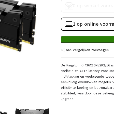
0 op winkel voorr
1 op online voorr
Aan Vergelijken toevoegen
De Kingston KF436C16RB2K2/16 i
snelheid en CL16 latency voor sne
multitasking en veeleisende toep
eenvoudig overklokken mogelijk v
efficiënte koeling en betrouwbar
stabiliteit, waardoor deze geheu
upgrade.