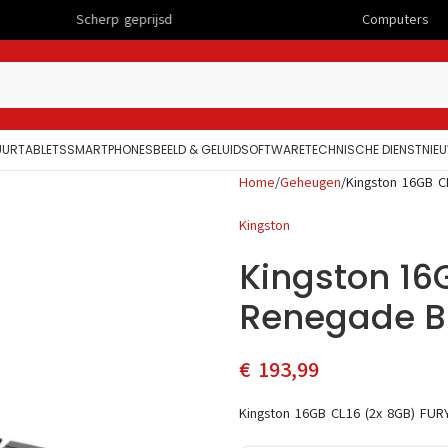
Scherp geprijsd
Computers
UUR
TABLETS
SMARTPHONES
BEELD & GELUID
SOFTWARE
TECHNISCHE DIENST
NIE
Home
Geheugen
Kingston 16GB C
Kingston
Kingston 16
Renegade B
€
193,99
Kingston 16GB CL16 (2x 8GB) FU