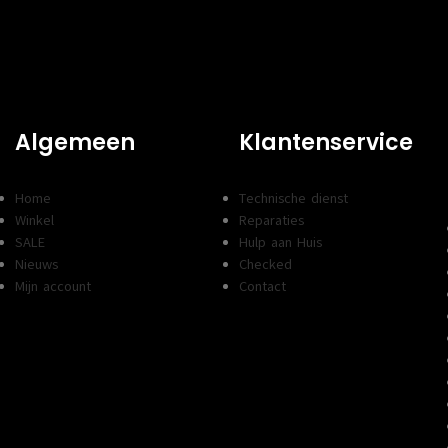
Algemeen
Klantenservice
Home
Technische dienst
Winkel
Reparaties
SALE
Hulp aan Huis
Nieuws
Checked
Mijn account
Contact