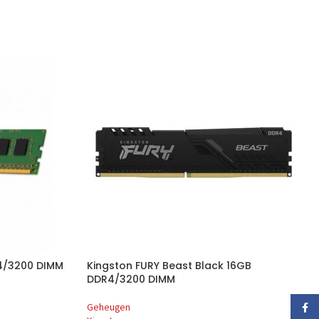
4/3200 DIMM
Kingston FURY Beast Black 16GB
DDR4/3200 DIMM
Geheugen
Faceb