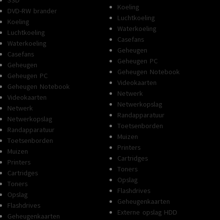
SSD
Koeling
DVD-RW brander
Luchtkoeling
Koeling
Waterkoeling
Luchtkoeling
Casefans
Waterkoeling
Geheugen
Casefans
Geheugen PC
Geheugen
Geheugen Notebook
Geheugen PC
Videokaarten
Geheugen Notebook
Netwerk
Videokaarten
Netwerkopslag
Netwerk
Randapparatuur
Netwerkopslag
Toetsenborden
Randapparatuur
Muizen
Toetsenborden
Printers
Muizen
Cartridges
Printers
Toners
Cartridges
Opslag
Toners
Flashdrives
Opslag
Geheugenkaarten
Flashdrives
Externe opslag HDD
Geheugenkaarten