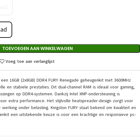
aad
aad
TOEVOEGEN AAN WINKELWAGEN
Voeg toe aan verlanglijst
s een 16GB (2x8GB) DDR4 FURY Renegade geheugenkit met 3600MHz
lle en stabiele prestaties. Dit dual-channel RAM is ideaal voor gaming,
assingen op DDR4-systemen. Dankzij Intel XMP-ondersteuning is
oor extra performance. Het stijlvolle heatspreader-design zorgt voor
e werking onder belasting. Kingston FURY staat bekend om kwaliteit en
genkit een uitstekende keuze is voor een krachtige en responsieve pc-