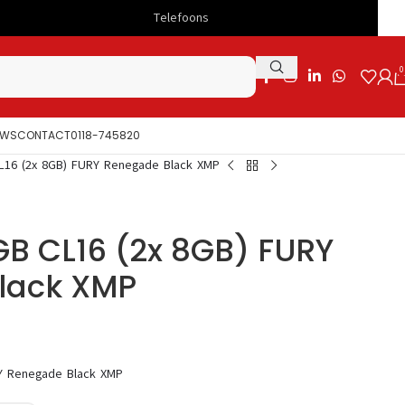
Telefoons
Snelle levering
0
UWS
CONTACT
0118-745820
L16 (2x 8GB) FURY Renegade Black XMP
GB CL16 (2x 8GB) FURY
lack XMP
RY Renegade Black XMP