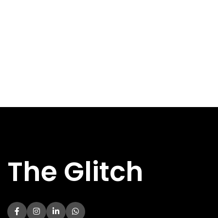
DIRECT AF TE
DIRECT AF TE
Nee
Nee
HALEN
HALEN
Specs
Specs
BREEDTE
BREEDTE
240 mm
210 mm
DIEPTE
DIEPTE
200 mm
400 mm
HOOGTE
HOOGTE
65 mm
385 mm
HOOFDKLEUR
HOOFDKLEUR
Zwart
Zwart
FORMFACTOR
Mini-ITX
Micro-ATX
FORMFACTOR
Mini-ITX
USB 2.X-
0x
AANSLUITINGEN
USB 2.X-
2x
AANSLUITINGEN
The Glitch
USB 3.X-
1x USB 3.2
AANSLUITINGEN
USB 3.X-
1x USB 3.
AANSLUITINGEN
USB-C
0x
AANSLUITINGEN
USB-C
0x
AANSLUITINGEN
VERLICHTING
Nee
VERLICHTING
Nee