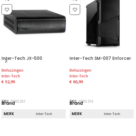
Inter-Tech JX-500
Inter-Tech SM-007 Enforcer
Behuizingen
Behuizingen
Inter-Tech
Inter-Tech
€
52,99
€
60,99
SKU:
88881283
SKU:
88881354
Brand
Brand
MERK
MERK
Inter-Tech
Inter-Tech
Direct
Direct