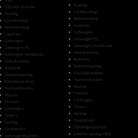
SSD
Koeling
DVD-RW brander
Luchtkoeling
Koeling
Waterkoeling
Luchtkoeling
Casefans
Waterkoeling
Geheugen
Casefans
Geheugen PC
Geheugen
Geheugen Notebook
Geheugen PC
Videokaarten
Geheugen Notebook
Netwerk
Videokaarten
Netwerkopslag
Netwerk
Randapparatuur
Netwerkopslag
Toetsenborden
Randapparatuur
Muizen
Toetsenborden
Printers
Muizen
Cartridges
Printers
Toners
Cartridges
Opslag
Toners
Flashdrives
Opslag
Geheugenkaarten
Flashdrives
Externe opslag HDD
Geheugenkaarten