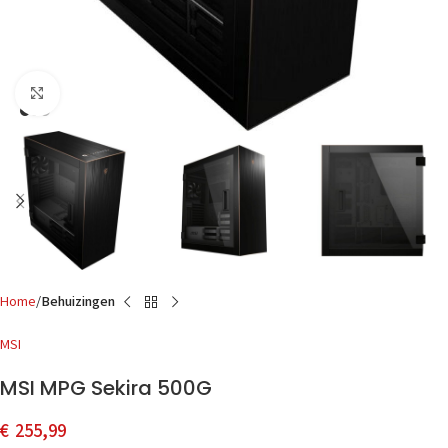
Click to enlarge
Home
Behuizingen
MSI
MSI MPG Sekira 500G
€
255,99