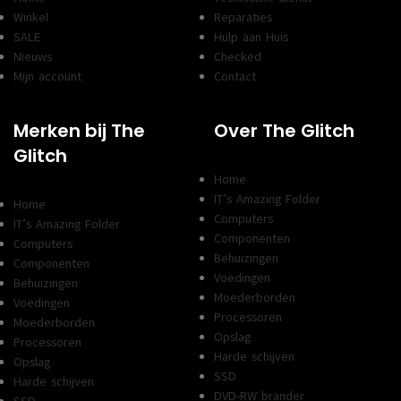
Winkel
Reparaties
SALE
Hulp aan Huis
Nieuws
Checked
Mijn account
Contact
Merken bij The
Over The Glitch
Glitch
Home
IT’s Amazing Folder
Home
Computers
IT’s Amazing Folder
Componenten
Computers
Behuizingen
Componenten
Voedingen
Behuizingen
Moederborden
Voedingen
Processoren
Moederborden
Opslag
Processoren
Harde schijven
Opslag
SSD
Harde schijven
DVD-RW brander