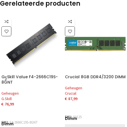
Gerelateerde producten
G-Skill Value F4-2666C19S-
Crucial 8GB DDR4/3200 DIMM
8GNT
Geheugen
Geheugen
Crucial
G.Skill
€
87,99
€
76,99
SKU:
60125
Dimm
SKU:
F4-2666C19S-8GNT
Dimm