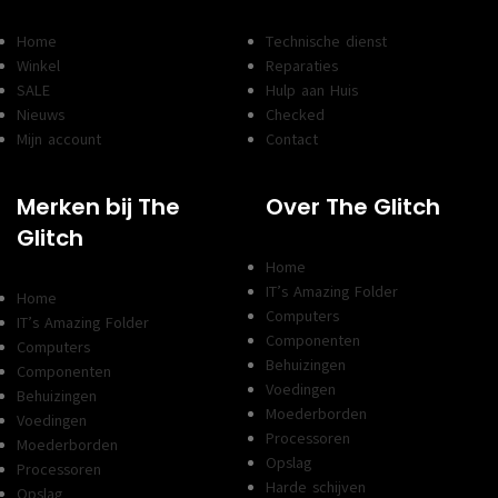
Home
Technische dienst
Winkel
Reparaties
SALE
Hulp aan Huis
Nieuws
Checked
Mijn account
Contact
Merken bij The
Over The Glitch
Glitch
Home
IT’s Amazing Folder
Home
Computers
IT’s Amazing Folder
Componenten
Computers
Behuizingen
Componenten
Voedingen
Behuizingen
Moederborden
Voedingen
Processoren
Moederborden
Opslag
Processoren
Harde schijven
Opslag