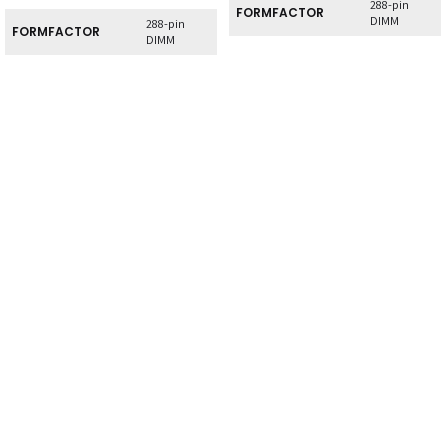
288-pin
FORMFACTOR
DIMM
288-pin
FORMFACTOR
DIMM
GEHEUGENLAYOUT
1 x 8GB
GEHEUGENLAYOUT
1 x 8GB
GEHEUGENTYPE
DDR4
GEHEUGENTYPE
DDR4
XMP
Nee
ONDERSTEUNING
XMP
Ja
ONDERSTEUNING
VERLICHTING
Nee
VERLICHTING
Nee
ECC
Nee
ECC
Nee