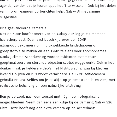
agenda, zonder dat je tussen apps hoeft te wisselen. Ook bij het delen
van info of reageren op berichten helpt Galaxy AI met slimme
suggesties.
Drie geavanceerde camera’s
Met de 50MP-hoofdcamera van de Galaxy S26 leg je elk moment
haarscherp vast. Daarnaast beschik je over een 10MP
ultragroothoekcamera om indrukwekkende landschappen of
groepsfoto’s te maken en een 12MP telelens voor zoomopnames.
Dankzij slimme AI-herkenning worden huidtinten automatisch
geoptimaliseerd en storende objecten subtiel weggewerkt. Ook in het
donker maak je heldere video’s met Nightography, waarbij kleuren
levendig blijven en ruis wordt verminderd. De 12MP selfiecamera
gebruikt Natural Selfies om je er altijd op je best uit te laten zien, met
realistische belichting en een natuurlijke uitstraling.
Ben je op zoek naar een toestel met nóg meer fotografische
mogelijkheden? Neem dan eens een kijkje bij de Samsung Galaxy S26
Ultra. Deze heeft nog een extra camera op de achterkant!