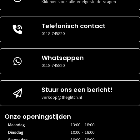
Klik hier voor alle veelgestelde vragen
Software
Software
BESTURINGSSOFTWARE
BESTURINGSSOFTWARE
Android
Android
Telefonisch contact
VERSIE
VERSIE
15 of
14 of
0118-745820
BESTURINGSSOFTWARE
BESTURINGSSOFTWARE
hoger
hoger
Opslag
Opslag
Whatsappen
OPSLAGCAPACITEIT
OPSLAGCAPACITEIT
128GB
128GB
0118-745820
INHOUD
INHOUD
Ja
Ja
Stuur ons een bericht!
Ram
Ram
verkoop@theglitch.nl
GEHEUGENCAPACITEIT
GEHEUGENCAPACITEIT
4GB
6GB
Onze openingstijden
Maandag
13:00 - 18:00
Dinsdag
10:00 - 18:00
Woensdag
10:00 - 18:00