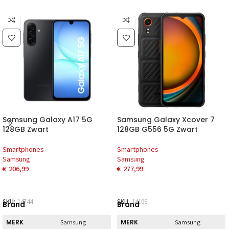
Samsung Galaxy A17 5G
Samsung Galaxy Xcover 7
128GB Zwart
128GB G556 5G Zwart
Smartphones
Smartphones
Samsung
Samsung
€
206,99
€
277,99
SKU:
14744
SKU:
14106
Brand
Brand
MERK
MERK
Samsung
Samsung