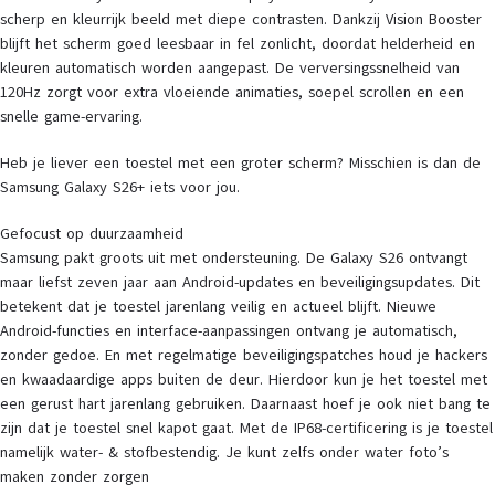
scherp en kleurrijk beeld met diepe contrasten. Dankzij Vision Booster
blijft het scherm goed leesbaar in fel zonlicht, doordat helderheid en
kleuren automatisch worden aangepast. De verversingssnelheid van
120Hz zorgt voor extra vloeiende animaties, soepel scrollen en een
snelle game-ervaring.
Heb je liever een toestel met een groter scherm? Misschien is dan de
Samsung Galaxy S26+ iets voor jou.
Gefocust op duurzaamheid
Samsung pakt groots uit met ondersteuning. De Galaxy S26 ontvangt
maar liefst zeven jaar aan Android-updates en beveiligingsupdates. Dit
betekent dat je toestel jarenlang veilig en actueel blijft. Nieuwe
Android-functies en interface-aanpassingen ontvang je automatisch,
zonder gedoe. En met regelmatige beveiligingspatches houd je hackers
en kwaadaardige apps buiten de deur. Hierdoor kun je het toestel met
een gerust hart jarenlang gebruiken. Daarnaast hoef je ook niet bang te
zijn dat je toestel snel kapot gaat. Met de IP68-certificering is je toestel
namelijk water- & stofbestendig. Je kunt zelfs onder water foto’s
maken zonder zorgen