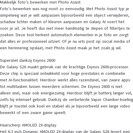
Makkelijk foto’s bewerken met Photo Assist
Foto’s bewerken was nog nooit zo eenvoudig. Met Photo Assist typ je
simpelweg wat je wilt aanpassen bijvoorbeeld een object verwijderen,
schaduw lichter maken of kleuren aanpassen en Galaxy AI voert het
voor je uit. Je hoeft dus niet meer handmatig te slepen of filtertjes te
zoeken. Deze tool herkent automatisch elementen in je foto en zorgt
dat alles er professioneel uitziet. Of je nu iets post op social media of
een herinnering opslaat, met Photo Assist maak je het zoals jij wil.
Supersnel dankzij Exynos 2600
De Galaxy S26 maakt gebruik van de krachtige Exynos 2600-processor.
Deze chip is speciaal ontwikkeld voor hoge prestaties in combinatie
met AI-functionaliteit. Hierdoor werkt alles razendsnel, van zware apps
tot multitasken tussen meerdere schermen. De Exynos 2600 is niet
alleen snel, maar ook energiezuinig. Hierdoor blijft je batterij langer vol,
zelfs bij intensief gebruik. Dankzij de verbeterde Vapor Chamber-koeling
blijft je toestel ook koel en stabiel als je bijvoorbeeld een lange video
bewerkt of een zware game speelt.
Haarscherp AMOLED 2X-display
Het 6.3 inch Dynamic AMOLED 2X-display van de Galaxy S26 levert een