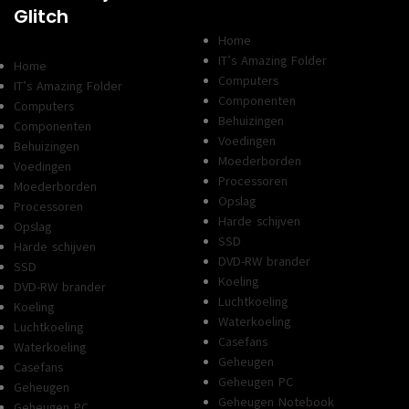
Glitch
Home
IT’s Amazing Folder
Home
Computers
IT’s Amazing Folder
Componenten
Computers
Behuizingen
Componenten
Voedingen
Behuizingen
Moederborden
Voedingen
Processoren
Moederborden
Opslag
Processoren
Harde schijven
Opslag
SSD
Harde schijven
DVD-RW brander
SSD
Koeling
DVD-RW brander
Luchtkoeling
Koeling
Waterkoeling
Luchtkoeling
Casefans
Waterkoeling
Geheugen
Casefans
Geheugen PC
Geheugen
Geheugen Notebook
Geheugen PC