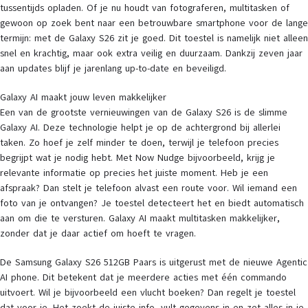
tussentijds opladen. Of je nu houdt van fotograferen, multitasken of
gewoon op zoek bent naar een betrouwbare smartphone voor de lange
termijn: met de Galaxy S26 zit je goed. Dit toestel is namelijk niet alleen
snel en krachtig, maar ook extra veilig en duurzaam. Dankzij zeven jaar
aan updates blijf je jarenlang up-to-date en beveiligd.
Galaxy AI maakt jouw leven makkelijker
Een van de grootste vernieuwingen van de Galaxy S26 is de slimme
Galaxy AI. Deze technologie helpt je op de achtergrond bij allerlei
taken. Zo hoef je zelf minder te doen, terwijl je telefoon precies
begrijpt wat je nodig hebt. Met Now Nudge bijvoorbeeld, krijg je
relevante informatie op precies het juiste moment. Heb je een
afspraak? Dan stelt je telefoon alvast een route voor. Wil iemand een
foto van je ontvangen? Je toestel detecteert het en biedt automatisch
aan om die te versturen. Galaxy AI maakt multitasken makkelijker,
zonder dat je daar actief om hoeft te vragen.
De Samsung Galaxy S26 512GB Paars is uitgerust met de nieuwe Agentic
AI phone. Dit betekent dat je meerdere acties met één commando
uitvoert. Wil je bijvoorbeeld een vlucht boeken? Dan regelt je toestel
dat voor je. Het zoekt de juiste info, vult gegevens in en zet alles in je