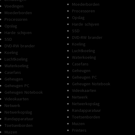
Moederborden
Voedingen
Processoren
Moederborden
Opslag
Processoren
Harde schijven
Opslag
SSD
Harde schijven
DVD-RW brander
SSD
Koeling
DVD-RW brander
Luchtkoeling
Koeling
Waterkoeling
Luchtkoeling
Casefans
Waterkoeling
Geheugen
Casefans
Geheugen PC
Geheugen
Geheugen Notebook
Geheugen PC
Videokaarten
Geheugen Notebook
Netwerk
Videokaarten
Netwerkopslag
Netwerk
Randapparatuur
Netwerkopslag
Toetsenborden
Randapparatuur
Muizen
Toetsenborden
Printers
Muizen