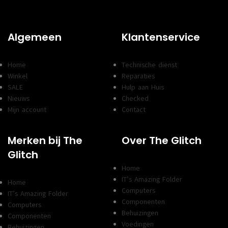
Algemeen
Klantenservice
Home
Technische dienst
Winkel
Reparaties
SALE
Hulp aan Huis
Nieuws
Checked
Mijn account
Contact
Merken bij The
Over The Glitch
Glitch
Home
IT’s Amazing Folder
Home
Computers
IT’s Amazing Folder
Componenten
Computers
Behuizingen
Componenten
Voedingen
Behuizingen