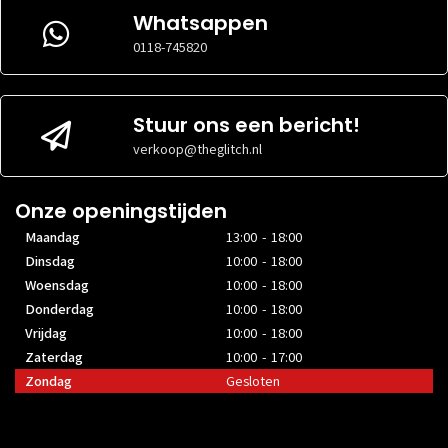
nvt
VOORKANT
Whatsappen
RADIATORFORMAAT
Niet
MAXIMALE
VOORKANT
gespecific
0118-745820
32 cm
VIDEOKAARTGROOTTE
MAXIMALE
31 cm
MAXIMALE
Niet
VIDEOKAARTGROOTTE
VOEDINGGROOTTE
gespecificeerd
Stuur ons een bericht!
MAXIMALE
Niet
VOEDINGGROOTTE
gespecific
verkoop@theglitch.nl
Onze openingstijden
Maandag
13:00 - 18:00
Dinsdag
10:00 - 18:00
Woensdag
10:00 - 18:00
Donderdag
10:00 - 18:00
Vrijdag
10:00 - 18:00
Zaterdag
10:00 - 17:00
Zondag
Gesloten