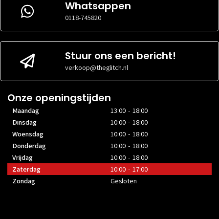
MAXIMALE
Whatsappen
34 cm
MAXIMALE
VIDEOKAARTGROOTTE
32 cm
0118-745820
VIDEOKAARTGROOTTE
MAXIMALE
Niet
MAXIMALE
VOEDINGGROOTTE
Niet
gespecific
VOEDINGGROOTTE
gespecificeerd
Stuur ons een bericht!
verkoop@theglitch.nl
Onze openingstijden
Maandag
13:00 - 18:00
Dinsdag
10:00 - 18:00
Woensdag
10:00 - 18:00
Donderdag
10:00 - 18:00
Vrijdag
10:00 - 18:00
Zaterdag
10:00 - 17:00
Zondag
Gesloten