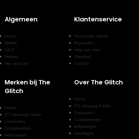
Algemeen
Klantenservice
Home
Technische dienst
Winkel
Reparaties
SALE
Hulp aan Huis
Nieuws
Checked
Mijn account
Contact
Merken bij The
Over The Glitch
Glitch
Home
IT’s Amazing Folder
Home
Computers
IT’s Amazing Folder
Componenten
Computers
Behuizingen
Componenten
Voedingen
Behuizingen