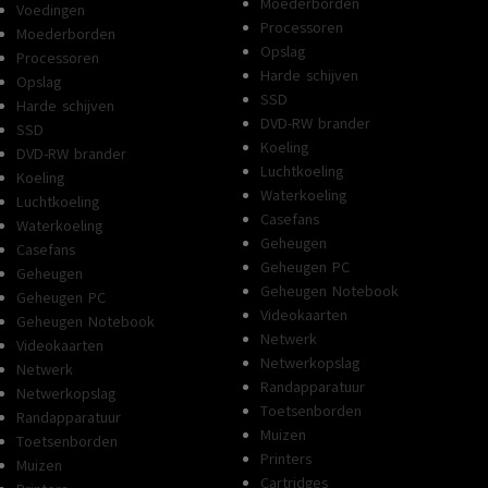
Moederborden
Voedingen
Processoren
Moederborden
Opslag
Processoren
Harde schijven
Opslag
SSD
Harde schijven
DVD-RW brander
SSD
Koeling
DVD-RW brander
Luchtkoeling
Koeling
Waterkoeling
Luchtkoeling
Casefans
Waterkoeling
Geheugen
Casefans
Geheugen PC
Geheugen
Geheugen Notebook
Geheugen PC
Videokaarten
Geheugen Notebook
Netwerk
Videokaarten
Netwerkopslag
Netwerk
Randapparatuur
Netwerkopslag
Toetsenborden
Randapparatuur
Muizen
Toetsenborden
Printers
Muizen
Cartridges