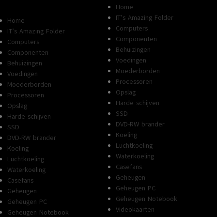
Home
IT’s Amazing Folder
Home
Computers
IT’s Amazing Folder
Componenten
Computers
Behuizingen
Componenten
Voedingen
Behuizingen
Moederborden
Voedingen
Processoren
Moederborden
Opslag
Processoren
Harde schijven
Opslag
SSD
Harde schijven
DVD-RW brander
SSD
Koeling
DVD-RW brander
Luchtkoeling
Koeling
Waterkoeling
Luchtkoeling
Casefans
Waterkoeling
Geheugen
Casefans
Geheugen PC
Geheugen
Geheugen Notebook
Geheugen PC
Videokaarten
Geheugen Notebook