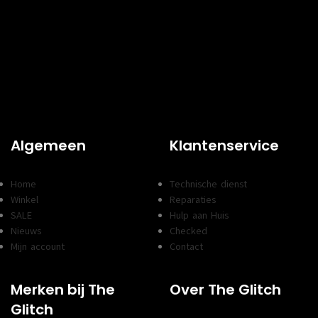
Algemeen
Klantenservice
Home
Technische dienst
Winkel
Reparaties
SALE
Hulp aan Huis
Nieuws
Checked
Mijn account
Contact
Merken bij The
Over The Glitch
Glitch