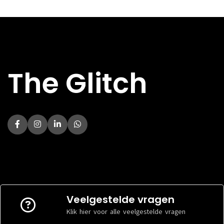
TYPE KOELING
Luchtkoe
SSD
FABRIKANT
TYPE KOELING
Luchtkoeler
AMD
PROCESSOR
FABRIKANT
AMD
HOOFDKLEUR
Zwart
PROCESSOR
HOOFDKLEUR
Zwart
The Glitch
Afmeting
Afmeting
BREEDTE
225 mm
HOOGTE
445 mm
BREEDTE
190 mm
DIEPTE
460 mm
HOOGTE
405 mm
DIEPTE
390 mm
Veelgestelde vragen
Klik hier voor alle veelgestelde vragen