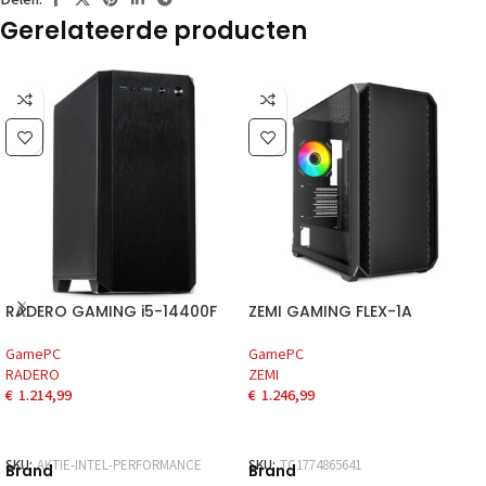
Gerelateerde producten
RADERO GAMING i5-14400F
ZEMI GAMING FLEX-1A
GamePC
GamePC
RADERO
ZEMI
€
1.214,99
€
1.246,99
SKU:
AKTIE-INTEL-PERFORMANCE
SKU:
TG1774865641
Brand
Brand