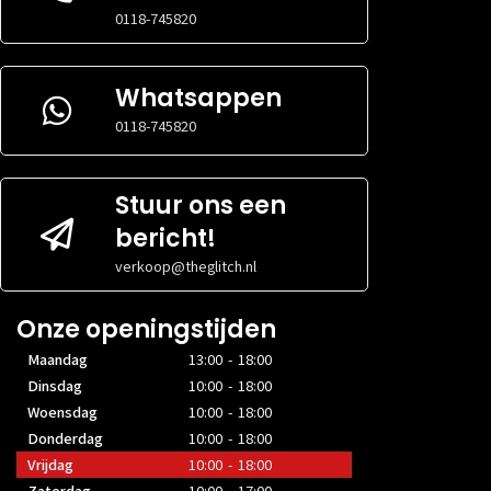
nvt
VOORKANT
VOORKANT
0118-745820
MAXIMALE
MAXIMALE
32 cm
VIDEOKAARTGROOTTE
VIDEOKAARTG
Whatsappen
MAXIMALE
MAXIMALE
Niet gespecificeerd
VOEDINGGROOTTE
VOEDINGGRO
0118-745820
Stuur ons een
bericht!
verkoop@theglitch.nl
Onze openingstijden
Maandag
13:00 - 18:00
Dinsdag
10:00 - 18:00
Woensdag
10:00 - 18:00
Donderdag
10:00 - 18:00
Vrijdag
10:00 - 18:00