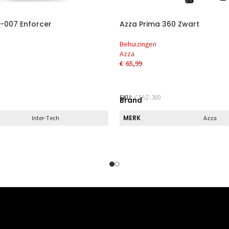
-007 Enforcer
Azza Prima 360 Zwart
Behuizingen
Azza
€
65,99
AAN WINKELWAGEN
TOEVOEGEN AAN WINKELWAG
SKU:
CSAZ-360
Brand
MERK
Inter-Tech
Azza
Direct
HALEN
DIRECT AF TE HALEN
Nee
Nee
Specs
BREEDTE
210 mm
Niet gesp