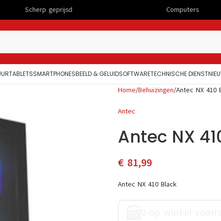
 geprijsd
Computers
UUR
TABLETS
SMARTPHONES
BEELD & GELUID
SOFTWARE
TECHNISCHE DIENST
NIE
Home
Behuizingen
Antec NX 410 
Antec
Antec NX 41
€
81,99
Antec NX 410 Black
0 op winkel voorr