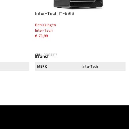
Inter-Tech IT-5916
Behuizingen
Inter-Tech
€
73,99
EN
TOEVOEGEN AAN WINKELWAGEN
SKU:
88881316
Brand
MERK
Inter-Tech
Direct
DIRECT AF TE HALEN
Nee
Specs
BREEDTE
ecificeerd
200 mm