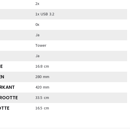
2x
1x USB 3.2
0x
Ja
Tower
Ja
E
16.8 cm
EN
280 mm
RKANT
420 mm
GROOTTE
33.5 cm
OTTE
16.5 cm