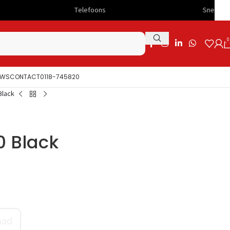
Telefoons
Snelle levering
0
UWS
CONTACT
0118-745820
Black
0 Black
aad