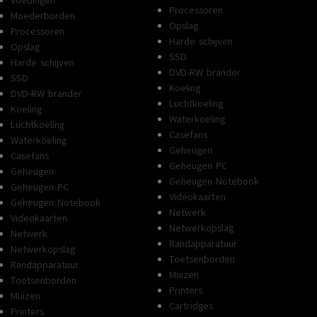
Voedingen
ecificeerd
nvt
VOORKANT
Processoren
Moederborden
Opslag
MAXIMALE
Processoren
35.5 cm
VIDEOKAARTGROOTTE
Harde schijven
Opslag
SSD
MAXIMALE
Harde schijven
ecificeerd
Niet gespecificeerd
VOEDINGGROOTTE
DVD-RW brander
SSD
Koeling
DVD-RW brander
Luchtkoeling
Koeling
Waterkoeling
Luchtkoeling
Casefans
Waterkoeling
Geheugen
Casefans
Geheugen PC
Geheugen
Geheugen Notebook
Geheugen PC
Videokaarten
Geheugen Notebook
Netwerk
Videokaarten
Netwerkopslag
Netwerk
Randapparatuur
Netwerkopslag
Toetsenborden
Randapparatuur
Muizen
Toetsenborden
Printers
Muizen
Cartridges
Printers