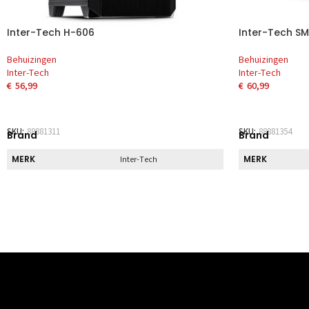
Inter-Tech H-606
Inter-Tech SM
Behuizingen
Behuizingen
Inter-Tech
Inter-Tech
€
56,99
€
60,99
TOEVOEGEN AAN WINKELWAGEN
TOEVOEGEN 
SKU:
88881311
SKU:
88881354
Brand
Brand
MERK
MERK
Inter-Tech
Direct
Direct
DIRECT AF TE HALEN
DIRECT AF TE 
Nee
Specs
Specs
BREEDTE
BREEDTE
190 mm