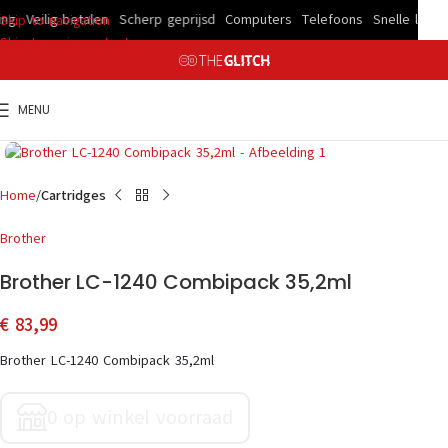
g
Veilig betalen
Scherp geprijsd
Computers
Telefoons
Snelle leverin
Skip to navigation
Skip to main content
MENU
Click to enlarge
Home
Cartridges
Brother
Brother LC-1240 Combipack 35,2ml
€
83,99
Brother LC-1240 Combipack 35,2ml
0 op winkel voorraad