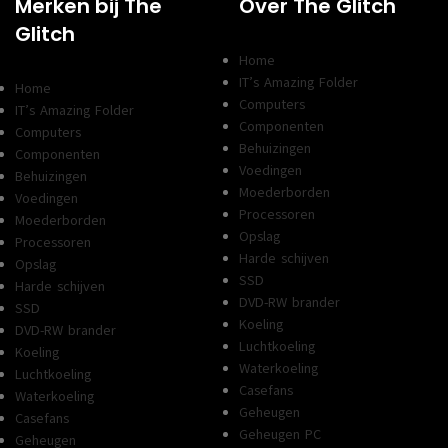
Merken bij The
Over The Glitch
Glitch
Home
IT’s Amazing Folder
Home
Computers
IT’s Amazing Folder
Componenten
Computers
Behuizingen
Componenten
Voedingen
Behuizingen
Moederborden
Voedingen
Processoren
Moederborden
Opslag
Processoren
Harde schijven
Opslag
SSD
Harde schijven
DVD-RW brander
SSD
Koeling
DVD-RW brander
Luchtkoeling
Koeling
Waterkoeling
Luchtkoeling
Casefans
Waterkoeling
Geheugen
Casefans
Geheugen PC
Geheugen