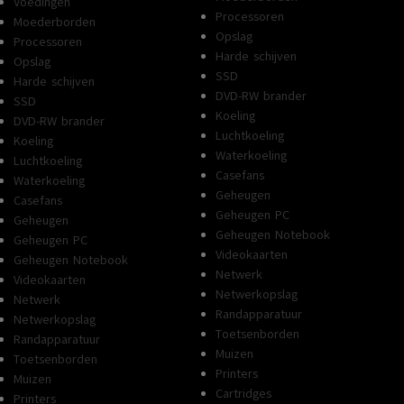
Voedingen
Processoren
Moederborden
Opslag
Processoren
Harde schijven
Opslag
SSD
Harde schijven
DVD-RW brander
SSD
Koeling
DVD-RW brander
Luchtkoeling
Koeling
Waterkoeling
Luchtkoeling
Casefans
Waterkoeling
Geheugen
Casefans
Geheugen PC
Geheugen
Geheugen Notebook
Geheugen PC
Videokaarten
Geheugen Notebook
Netwerk
Videokaarten
Netwerkopslag
Netwerk
Randapparatuur
Netwerkopslag
Toetsenborden
Randapparatuur
Muizen
Toetsenborden
Printers
Muizen
Cartridges
Printers