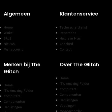
Algemeen
Klantenservice
Home
Technische dienst
Winkel
Reparaties
SALE
Hulp aan Huis
Nieuws
Checked
Mijn account
Contact
Merken bij The
Over The Glitch
Glitch
Home
IT’s Amazing Folder
Home
Computers
IT’s Amazing Folder
Componenten
Computers
Behuizingen
Componenten
Voedingen
Behuizingen
Moederborden