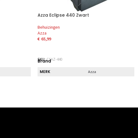
Azza Eclipse 440 Zwart
Behuizingen
Azza
€
65,99
EN
TOEVOEGEN AAN WINKELWAGEN
SKU:
CSAZ-440
Brand
MERK
Azza
Direct
DIRECT AF TE HALEN
Nee
Specs
BREEDTE
ecificeerd
215 mm