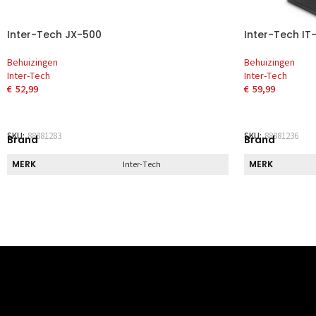
Inter-Tech JX-500
Inter-Tech IT
Behuizingen
Behuizingen
Inter-Tech
Inter-Tech
€
52,99
€
59,99
TOEVOEGEN AAN WINKELWAGEN
TOEVOEGEN 
SKU:
88881283
SKU:
88881236
Brand
Brand
MERK
MERK
Inter-Tech
Direct
Direct
DIRECT AF TE HALEN
DIRECT AF TE 
Nee
Specs
Specs
BREEDTE
BREEDTE
240 mm