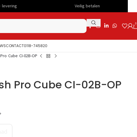
Veilig betalen
Sch
0
UWS
CONTACT
0118-745820
 Pro Cube CI-02B-OP
sh Pro Cube CI-02B-OP
P
aad