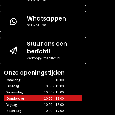
0118-745820
nvt
VOORKANT
VOORKANT
MAXIMALE
MAXIMALE
Niet gespecificeerd
VIDEOKAARTGROOTTE
VIDEOKAARTG
Whatsappen
MAXIMALE
MAXIMALE
Niet gespecificeerd
0118-745820
VOEDINGGROOTTE
VOEDINGGRO
Stuur ons een
bericht!
verkoop@theglitch.nl
Onze openingstijden
Maandag
13:00 - 18:00
Dinsdag
10:00 - 18:00
Woensdag
10:00 - 18:00
Donderdag
10:00 - 18:00
Vrijdag
10:00 - 18:00
Zaterdag
10:00 - 17:00