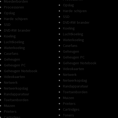
ecificeerd
Moederborden
RADIATORFORMAAT
Opslag
Niet gespecificeerd
Processoren
VOORKANT
Harde schijven
Opslag
MAXIMALE
SSD
36 cm
Harde schijven
VIDEOKAARTGROOTTE
DVD-RW brander
SSD
ecificeerd
MAXIMALE
Koeling
Niet gespecificeerd
DVD-RW brander
VOEDINGGROOTTE
Luchtkoeling
Koeling
Waterkoeling
Luchtkoeling
Casefans
Waterkoeling
Geheugen
Casefans
Geheugen PC
Geheugen
Geheugen Notebook
Geheugen PC
Videokaarten
Geheugen Notebook
Netwerk
Videokaarten
Netwerkopslag
Netwerk
Randapparatuur
Netwerkopslag
Toetsenborden
Randapparatuur
Muizen
Toetsenborden
Printers
Muizen
Cartridges
Printers
Toners
Cartridges