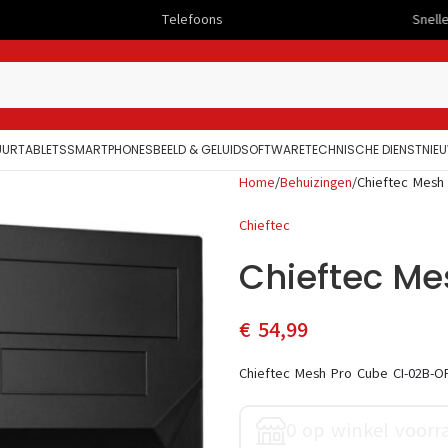
Telefoons
Snelle levering
UUR
TABLETS
SMARTPHONES
BEELD & GELUID
SOFTWARE
TECHNISCHE DIENST
NIE
Home
Behuizingen
Chieftec Mesh
Chieftec
Chieftec Me
€
54,99
Chieftec Mesh Pro Cube CI-02B-O
0 op winkel voorr