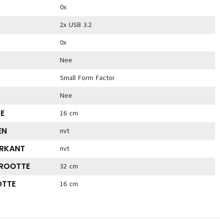
0x
2x USB 3.2
0x
Nee
Small Form Factor
Nee
E
16 cm
EN
nvt
RKANT
nvt
GROOTTE
32 cm
OTTE
16 cm