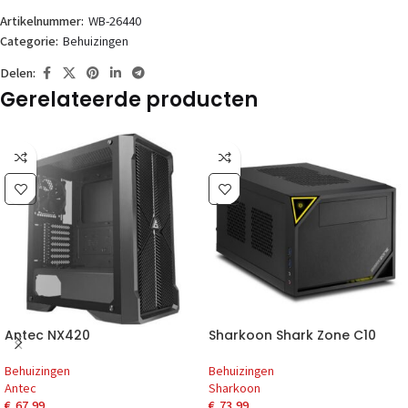
Artikelnummer:
WB-26440
Categorie:
Behuizingen
Delen:
Gerelateerde producten
Antec NX420
Sharkoon Shark Zone C10
Behuizingen
Behuizingen
Antec
Sharkoon
€
67,99
€
73,99