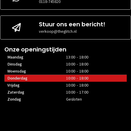
VOEDINGGROOTTE
0118-745820
gespecific
RADIATORFORMAAT
360
VOORKANT
mm
MAXIMALE
33 cm
VIDEOKAARTGROOTTE
Stuur ons een bericht!
MAXIMALE
35.5
verkoop@theglitch.nl
VOEDINGGROOTTE
cm
Onze openingstijden
Maandag
13:00 - 18:00
Dinsdag
10:00 - 18:00
Woensdag
10:00 - 18:00
Donderdag
10:00 - 18:00
Vrijdag
10:00 - 18:00
Zaterdag
10:00 - 17:00
Zondag
Gesloten