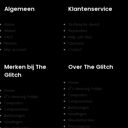
Algemeen
Klantenservice
Home
Technische dienst
Winkel
Reparaties
SALE
Hulp aan Huis
Nieuws
Checked
Mijn account
Contact
Merken bij The
Over The Glitch
Glitch
Home
IT’s Amazing Folder
Home
Computers
IT’s Amazing Folder
Componenten
Computers
Behuizingen
Componenten
Voedingen
Behuizingen
Moederborden
Voedingen
Processoren