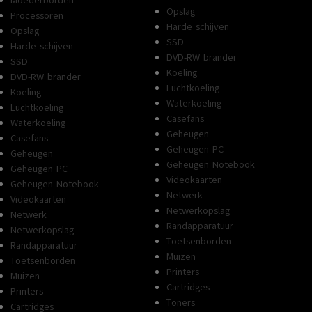
Moederborden
Opslag
Processoren
Harde schijven
Opslag
SSD
Harde schijven
DVD-RW brander
SSD
Koeling
DVD-RW brander
Luchtkoeling
Koeling
Waterkoeling
Luchtkoeling
Casefans
Waterkoeling
Geheugen
Casefans
Geheugen PC
Geheugen
Geheugen Notebook
Geheugen PC
Videokaarten
Geheugen Notebook
Netwerk
Videokaarten
Netwerkopslag
Netwerk
Randapparatuur
Netwerkopslag
Toetsenborden
Randapparatuur
Muizen
Toetsenborden
Printers
Muizen
Cartridges
Printers
Toners
Cartridges