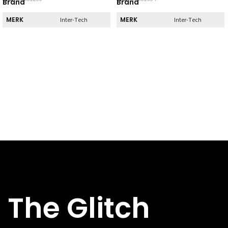
Brand
Brand
MERK
MERK
Inter-Tech
Inter-Tech
Direct
Direct
DIRECT AF TE
DIRECT AF TE
Nee
Nee
HALEN
HALEN
Specs
Specs
BREEDTE
BREEDTE
200 mm
210 mm
DIEPTE
DIEPTE
415 mm
400 mm
HOOGTE
HOOGTE
410 mm
385 mm
HOOFDKLEUR
HOOFDKLEUR
Zwart
Zwart
ATX, Micro-
Micro-ATX
FORMFACTOR
FORMFACTOR
The Glitch
ATX, Mini-ITX
Mini-ITX
USB 2.X-
USB 2.X-
0x
2x
AANSLUITINGEN
AANSLUITINGEN