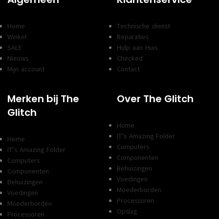
Home
Technische dienst
Winkel
Reparaties
SALE
Hulp aan Huis
Nieuws
Checked
Mijn account
Contact
Merken bij The
Over The Glitch
Glitch
Home
IT’s Amazing Folder
Home
Computers
IT’s Amazing Folder
Componenten
Computers
Behuizingen
Componenten
Voedingen
Behuizingen
Moederborden
Voedingen
Processoren
Moederborden
Opslag
Processoren