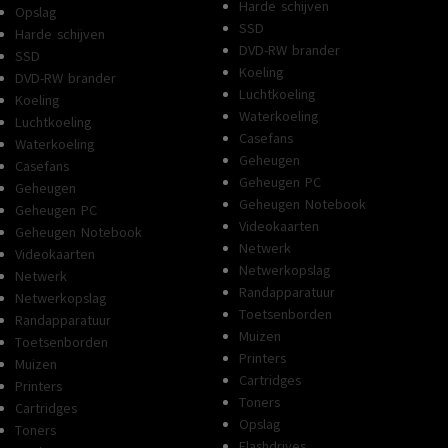
Harde schijven
Opslag
SSD
Harde schijven
DVD-RW brander
SSD
Koeling
DVD-RW brander
Luchtkoeling
Koeling
Waterkoeling
Luchtkoeling
Casefans
Waterkoeling
Geheugen
Casefans
Geheugen PC
Geheugen
Geheugen Notebook
Geheugen PC
Videokaarten
Geheugen Notebook
Netwerk
Videokaarten
Netwerkopslag
Netwerk
Randapparatuur
Netwerkopslag
Toetsenborden
Randapparatuur
Muizen
Toetsenborden
Printers
Muizen
Cartridges
Printers
Toners
Cartridges
Opslag
Toners
Flashdrives