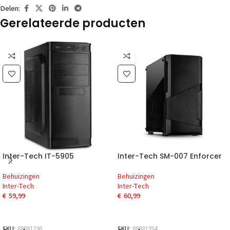
Delen:
Gerelateerde producten
Inter-Tech IT-5905
Inter-Tech SM-007 Enforcer
Behuizingen
Behuizingen
Inter-Tech
Inter-Tech
€
59,99
€
60,99
SKU:
88881236
SKU:
88881354