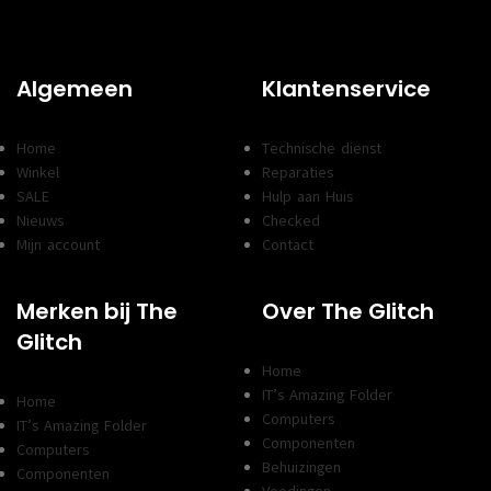
Algemeen
Klantenservice
Home
Technische dienst
Winkel
Reparaties
SALE
Hulp aan Huis
Nieuws
Checked
Mijn account
Contact
Merken bij The
Over The Glitch
Glitch
Home
IT’s Amazing Folder
Home
Computers
IT’s Amazing Folder
Componenten
Computers
Behuizingen
Componenten