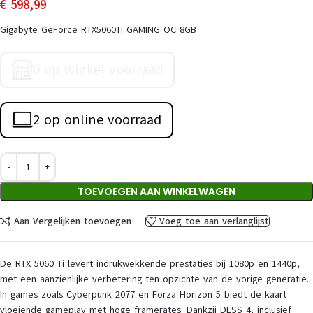
€
598,99
Gigabyte GeForce RTX5060Ti GAMING OC 8GB
0 op winkel voorraad
2 op online voorraad
TOEVOEGEN AAN WINKELWAGEN
Aan Vergelijken toevoegen
Voeg toe aan verlanglijst
De RTX 5060 Ti levert indrukwekkende prestaties bij 1080p en 1440p,
met een aanzienlijke verbetering ten opzichte van de vorige generatie.
In games zoals Cyberpunk 2077 en Forza Horizon 5 biedt de kaart
vloeiende gameplay met hoge framerates. Dankzij DLSS 4, inclusief