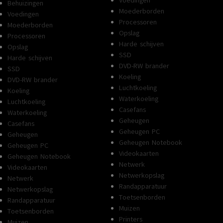
Voedingen
Behuizingen
Moederborden
Voedingen
Processoren
Moederborden
Opslag
Processoren
Harde schijven
Opslag
SSD
Harde schijven
DVD-RW brander
SSD
Koeling
DVD-RW brander
Luchtkoeling
Koeling
Waterkoeling
Luchtkoeling
Casefans
Waterkoeling
Geheugen
Casefans
Geheugen PC
Geheugen
Geheugen Notebook
Geheugen PC
Videokaarten
Geheugen Notebook
Netwerk
Videokaarten
Netwerkopslag
Netwerk
Randapparatuur
Netwerkopslag
Toetsenborden
Randapparatuur
Muizen
Toetsenborden
Printers
Muizen