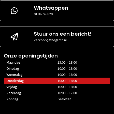
AANSLUITINGEN
2.1
Whatsappen
DVI
1x DVI-D
AANSLUITINGEN
DVI
0118-745820
0x
AANSLUITINGEN
HDMI
1x HDMI 1.4a
AANSLUITINGEN
HDMI
1x HDMI 2.1b
AANSLUITINGEN
USB-C
Stuur ons een bericht!
0x
AANSLUITINGEN
USB-C
0x
AANSLUITINGEN
verkoop@theglitch.nl
VGA
1x D-Sub
AANSLUITINGEN
VGA
0x
AANSLUITINGEN
Onze openingstijden
Maandag
13:00 - 18:00
Dinsdag
10:00 - 18:00
Woensdag
10:00 - 18:00
Donderdag
10:00 - 18:00
Vrijdag
10:00 - 18:00
Zaterdag
10:00 - 17:00
Zondag
Gesloten