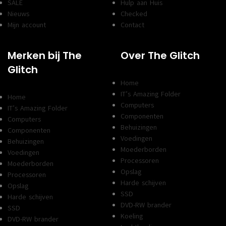
SALE
Hulp aan Huis
Nieuws
Checked
Mijn account
Contact
Merken bij The
Over The Glitch
Glitch
Home
IT’s Amazing Folder
Home
Computers
IT’s Amazing Folder
Componenten
Computers
Behuizingen
Componenten
Voedingen
Behuizingen
Moederborden
Voedingen
Processoren
Moederborden
Opslag
Processoren
Harde schijven
Opslag
SSD
Harde schijven
DVD-RW brander
SSD
Koeling
DVD-RW brander