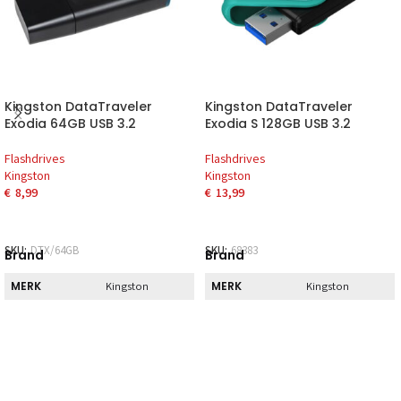
Kingston DataTraveler
Kingston DataTraveler
Exodia 64GB USB 3.2
Exodia S 128GB USB 3.2
Flashdrives
Flashdrives
Kingston
Kingston
€
8,99
€
13,99
SKU:
DTX/64GB
SKU:
68383
Brand
Brand
MERK
MERK
Kingston
Kingston
Direct
Direct
DIRECT AF TE
DIRECT AF TE
Nee
Ja
HALEN
HALEN