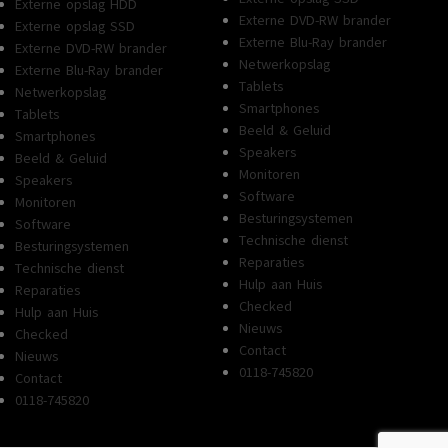
Externe opslag HDD
Externe DVD-RW brander
Externe opslag SSD
Externe Blu-Ray brander
Externe DVD-RW brander
Netwerkopslag
Externe Blu-Ray brander
Tablets
Netwerkopslag
Smartphones
Tablets
Beeld & Geluid
Smartphones
Speakers
Beeld & Geluid
Monitoren
Speakers
Software
Monitoren
Besturingsystemen
Software
Technische dienst
Besturingsystemen
Reparaties
Technische dienst
Hulp aan Huis
Reparaties
Checked
Hulp aan Huis
Nieuws
Checked
Contact
Nieuws
0118-745820
Contact
0118-745820