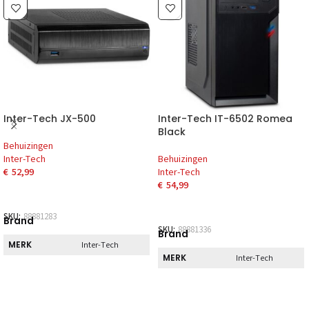
Inter-Tech JX-500
Inter-Tech IT-6502 Romea
Black
Behuizingen
Inter-Tech
Behuizingen
€
52,99
Inter-Tech
€
54,99
SKU:
88881283
Brand
SKU:
88881336
Brand
MERK
Inter-Tech
MERK
Inter-Tech
Direct
Direct