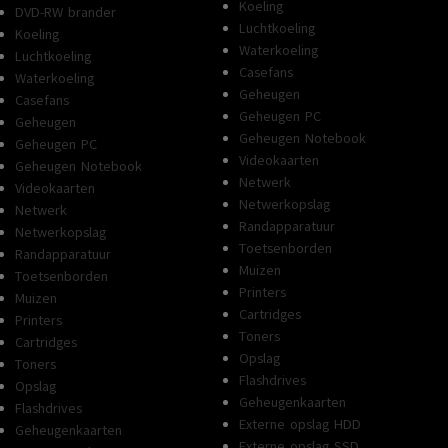
Koeling
DVD-RW brander
Luchtkoeling
Koeling
Waterkoeling
Luchtkoeling
Casefans
Waterkoeling
Geheugen
Casefans
Geheugen PC
Geheugen
Geheugen Notebook
Geheugen PC
Videokaarten
Geheugen Notebook
Netwerk
Videokaarten
Netwerkopslag
Netwerk
Randapparatuur
Netwerkopslag
Toetsenborden
Randapparatuur
Muizen
Toetsenborden
Printers
Muizen
Cartridges
Printers
Toners
Cartridges
Opslag
Toners
Flashdrives
Opslag
Geheugenkaarten
Flashdrives
Externe opslag HDD
Geheugenkaarten
Externe opslag SSD