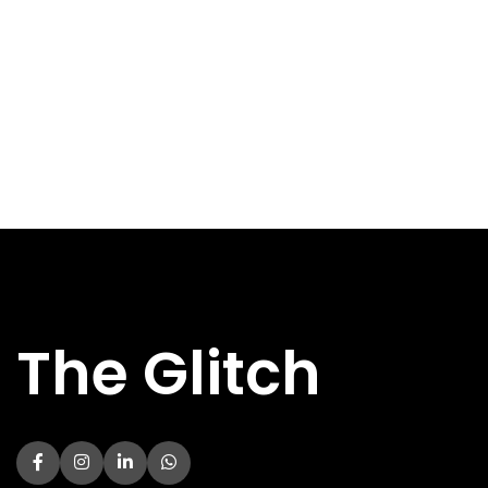
DIRECT AF TE
Nee
HALEN
DIRECT AF TE
Nee
HALEN
Specs
Specs
BREEDTE
240 mm
BREEDTE
180 mm
DIEPTE
200 mm
DIEPTE
360 mm
HOOGTE
65 mm
HOOGTE
355 mm
HOOFDKLEUR
Zwart
HOOFDKLEUR
Zwart
FORMFACTOR
Mini-ITX
Micro-ATX
FORMFACTOR
USB 2.X-
Mini-ITX
0x
AANSLUITINGEN
USB 2.X-
1x
USB 3.X-
AANSLUITINGEN
The Glitch
1x USB 3.2
AANSLUITINGEN
USB 3.X-
1x USB 3.
USB-C
AANSLUITINGEN
0x
AANSLUITINGEN
USB-C
0x
VERLICHTING
Nee
AANSLUITINGEN
TYPE BEHUIZING
Mini PC
VERLICHTING
Nee