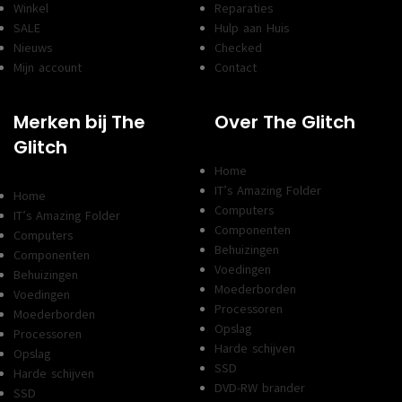
Winkel
Reparaties
SALE
Hulp aan Huis
Nieuws
Checked
Mijn account
Contact
Merken bij The
Over The Glitch
Glitch
Home
IT’s Amazing Folder
Home
Computers
IT’s Amazing Folder
Componenten
Computers
Behuizingen
Componenten
Voedingen
Behuizingen
Moederborden
Voedingen
Processoren
Moederborden
Opslag
Processoren
Harde schijven
Opslag
SSD
Harde schijven
DVD-RW brander
SSD