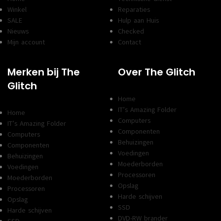
Winkel
Reparaties
SALE
Hulp aan Huis
Nieuws
Checked
Mijn account
Contact
Merken bij The
Over The Glitch
Glitch
Home
IT’s Amazing Folder
Home
Computers
IT’s Amazing Folder
Componenten
Computers
Behuizingen
Componenten
Voedingen
Behuizingen
Moederborden
Voedingen
Processoren
Moederborden
Opslag
Processoren
Harde schijven
Opslag
SSD
Harde schijven
DVD-RW brander