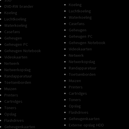
SSD
Koeling
DVD-RW brander
Luchtkoeling
Koeling
Waterkoeling
Luchtkoeling
Casefans
Waterkoeling
Geheugen
Casefans
Geheugen PC
Geheugen
Geheugen Notebook
Geheugen PC
Videokaarten
Geheugen Notebook
Netwerk
Videokaarten
Netwerkopslag
Netwerk
Randapparatuur
Netwerkopslag
Toetsenborden
Randapparatuur
Muizen
Toetsenborden
Printers
Muizen
Cartridges
Printers
Toners
Cartridges
Opslag
Toners
Flashdrives
Opslag
Geheugenkaarten
Flashdrives
Externe opslag HDD
Geheugenkaarten