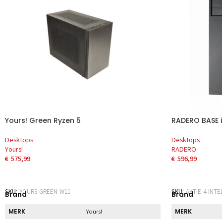
Yours! Green Ryzen 5
RADERO BASE i
Desktops
Desktops
Yours!
RADERO
€
575,99
€
596,99
TOEVOEGEN AAN WINKELWAGEN
TOEVOEGEN 
SKU:
YOURS-GREEN-W11
SKU:
AKTIE-4-INTEL
Brand
Brand
MERK
MERK
Yours!