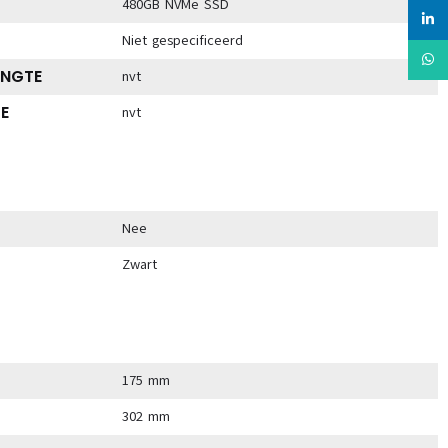
480GB NVMe SSD
linked
Niet gespecificeerd
Whats
ENGTE
nvt
E
nvt
Nee
Zwart
175 mm
302 mm