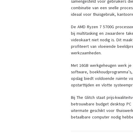
samengesteld voor gebruikers die
combinatie van een snelle proces
ideaal voor thuisgebruik, kantoorw
De AMD Ryzen 7 5700G processor b
bij multitasking en zwaardere ta
videokaart niet nodig is. Dit maak
profiteert van vloeiende beeldpre
werkzaamheden.
Met 16GB werkgeheugen werk je p
software, boekhoudprogramma’s,
opslag biedt voldoende ruimte vo
opstarttijden en vlotte systeempr
Bij The Glitch staat prijs-kwalite
betrouwbare budget desktop PC z
uitermate geschikt voor thuiswerk
betaalbare computer nodig hebbe