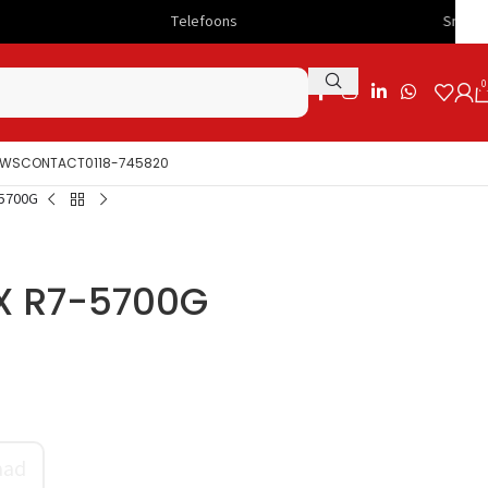
Telefoons
Snelle levering
0
UWS
CONTACT
0118-745820
5700G
X R7-5700G
aad