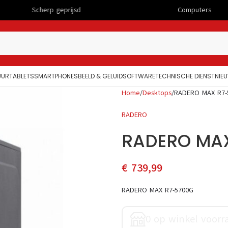
rp geprijsd
Computers
UUR
TABLETS
SMARTPHONES
BEELD & GELUID
SOFTWARE
TECHNISCHE DIENST
NIE
Home
Desktops
RADERO MAX R7-
RADERO
RADERO MA
€
739,99
RADERO MAX R7-5700G
0 op winkel voorr