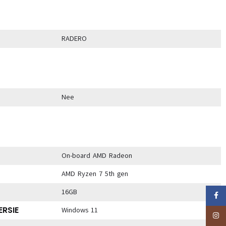
RADERO
Nee
On-board AMD Radeon
AMD Ryzen 7 5th gen
16GB
Faceb
RSIE
Windows 11
Insta