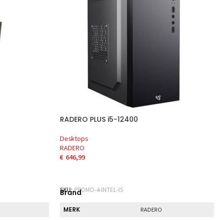
RADERO PLUS i5-12400
Desktops
RADERO
€
646,99
EN
TOEVOEGEN AAN WINKELWAGEN
SKU:
PROMO-4-INTEL-I5
Brand
MERK
RADERO