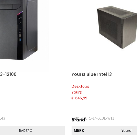
3-12100
Yours! Blue Intel i3
Desktops
Yours!
€
646,99
AAN WINKELWAGEN
TOEVOEGEN AAN WINKELWAG
-I3
SKU:
YOURS-14-BLUE-W11
Brand
MERK
RADERO
Yours!