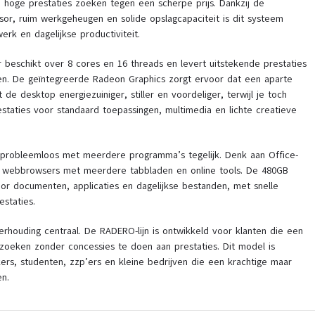
 hoge prestaties zoeken tegen een scherpe prijs. Dankzij de
sor, ruim werkgeheugen en solide opslagcapaciteit is dit systeem
erk en dagelijkse productiviteit.
eschikt over 8 cores en 16 threads en levert uitstekende prestaties
ken. De geïntegreerde Radeon Graphics zorgt ervoor dat een aparte
t de desktop energiezuiniger, stiller en voordeliger, terwijl je toch
staties voor standaard toepassingen, multimedia en lichte creatieve
robleemloos met meerdere programma’s tegelijk. Denk aan Office-
 webbrowsers met meerdere tabbladen en online tools. De 480GB
or documenten, applicaties en dagelijkse bestanden, met snelle
estaties.
itverhouding centraal. De RADERO-lijn is ontwikkeld voor klanten die een
oeken zonder concessies te doen aan prestaties. Dit model is
ers, studenten, zzp’ers en kleine bedrijven die een krachtige maar
n.