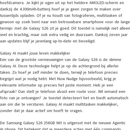
hoofdcamera. Je kijkt je ogen uit op het heldere AMOLED-scherm en
dankzij de 4.300mAh-batterij hoef je je geen zorgen te maken over
tussentijds opladen. Of je nu houdt van fotograferen, multitasken of
gewoon op zoek bent naar een betrouwbare smartphone voor de lange
termijn: met de Galaxy S26 zit je goed. Dit toestel is namelijk niet alleen
snel en krachtig, maar ook extra veilig en duurzaam. Dankzij zeven jaar
aan updates blijf je jarenlang up-to-date en beveiligd.
Galaxy AI maakt jouw leven makkelijker
Een van de grootste vernieuwingen van de Galaxy S26 is de slimme
Galaxy AI. Deze technologie helpt je op de achtergrond bij allerlei
taken. Zo hoef je zelf minder te doen, terwijl je telefoon precies
begrijpt wat je nodig hebt. Met Now Nudge bijvoorbeeld, krijg je
relevante informatie op precies het juiste moment. Heb je een
afspraak? Dan stelt je telefoon alvast een route voor. Wil iemand een
foto van je ontvangen? Je toestel detecteert het en biedt automatisch
aan om die te versturen. Galaxy AI maakt multitasken makkelijker,
zonder dat je daar actief om hoeft te vragen.
De Samsung Galaxy S26 256GB Wit is uitgerust met de nieuwe Agentic
AI phone. Dit betekent dat je meerdere acties met één commando