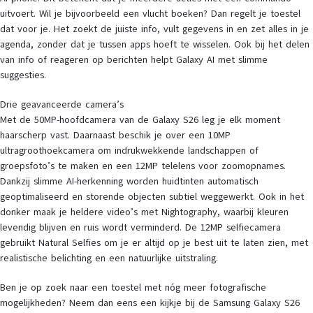
uitvoert. Wil je bijvoorbeeld een vlucht boeken? Dan regelt je toestel
dat voor je. Het zoekt de juiste info, vult gegevens in en zet alles in je
agenda, zonder dat je tussen apps hoeft te wisselen. Ook bij het delen
van info of reageren op berichten helpt Galaxy AI met slimme
suggesties.
Drie geavanceerde camera’s
Met de 50MP-hoofdcamera van de Galaxy S26 leg je elk moment
haarscherp vast. Daarnaast beschik je over een 10MP
ultragroothoekcamera om indrukwekkende landschappen of
groepsfoto’s te maken en een 12MP telelens voor zoomopnames.
Dankzij slimme AI-herkenning worden huidtinten automatisch
geoptimaliseerd en storende objecten subtiel weggewerkt. Ook in het
donker maak je heldere video’s met Nightography, waarbij kleuren
levendig blijven en ruis wordt verminderd. De 12MP selfiecamera
gebruikt Natural Selfies om je er altijd op je best uit te laten zien, met
realistische belichting en een natuurlijke uitstraling.
Ben je op zoek naar een toestel met nóg meer fotografische
mogelijkheden? Neem dan eens een kijkje bij de Samsung Galaxy S26