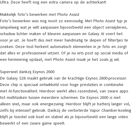
Ultra. Deze heeft nog een extra camera op de achterkant!
Makkelijk foto’s bewerken met Photo Assist
Foto’s bewerken was nog nooit zo eenvoudig. Met Photo Assist typ je
simpelweg wat je wilt aanpassen bijvoorbeeld een object verwijderen,
schaduw lichter maken of kleuren aanpassen en Galaxy AI voert het
voor je uit. Je hoeft dus niet meer handmatig te slepen of filtertjes te
zoeken. Deze tool herkent automatisch elementen in je foto en zorgt
dat alles er professioneel uitziet. Of je nu iets post op social media of
een herinnering opslaat, met Photo Assist maak je het zoals jij wil.
Supersnel dankzij Exynos 2600
De Galaxy S26 maakt gebruik van de krachtige Exynos 2600-processor.
Deze chip is speciaal ontwikkeld voor hoge prestaties in combinatie
met AI-functionaliteit. Hierdoor werkt alles razendsnel, van zware apps
tot multitasken tussen meerdere schermen. De Exynos 2600 is niet
alleen snel, maar ook energiezuinig. Hierdoor blijft je batterij langer vol,
zelfs bij intensief gebruik. Dankzij de verbeterde Vapor Chamber-koeling
blijft je toestel ook koel en stabiel als je bijvoorbeeld een lange video
bewerkt of een zware game speelt.