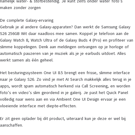
namelijk water- & stofbestendig. Je kunt zelfs onder water foto’s
maken zonder zorgen
De complete Galaxy-ervaring
Gebruik je al andere Galaxy-apparaten? Dan werkt de Samsung Galaxy
S26 256GB Wit daar naadloos mee samen. Koppel je telefoon aan de
Galaxy Watch 8, Watch Ultra of de Galaxy Buds 4 (Pro) en profiteer van
slimme koppelingen. Denk aan meldingen ontvangen op je horloge of
automatisch pauzeren van je muziek als je je earbuds uitdoet. Alles
werkt samen als één geheel.
Het besturingssysteem One UI 8.5 brengt een frisse, slimme interface
naar je Galaxy S26. Zo vind je met AI Search makkelijk alles terug in je
apps, wordt spam automatisch herkend via Call Screening, en worden
foto’s en video’s slim geordend in je galerij. Je past het Quick Panel
volledig naar wens aan en via Ambient One UI Design ervaar je een
vloeiende interface met diepte-effecten.
Er zit geen oplader bij dit product, uiteraard kun je deze er wel bij
aanschaffen.