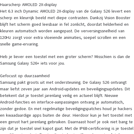
Haarscherp AMOLED 2X-display
Het 6.3 inch Dynamic AMOLED 2X-display van de Galaxy S26 levert een
scherp en kleurrijk beeld met diepe contrasten. Dankzij Vision Booster
blijft het scherm goed leesbaar in fel zonlicht, doordat helderheid en
kleuren automatisch worden aangepast. De verversingssnelheid van
120Hz zorgt voor extra vloeiende animaties, soepel scrollen en een
snelle game-ervaring.
Heb je liever een toestel met een groter scherm? Misschien is dan de
Samsung Galaxy S26+ iets voor jou.
Gefocust op duurzaamheid
Samsung pakt groots uit met ondersteuning. De Galaxy S26 ontvangt
maar liefst zeven jaar aan Android-updates en beveiligingsupdates. Dit
betekent dat je toestel jarenlang veilig en actueel blijft. Nieuwe
Android-functies en interface-aanpassingen ontvang je automatisch,
zonder gedoe. En met regelmatige beveiligingspatches houd je hackers
en kwaadaardige apps buiten de deur. Hierdoor kun je het toestel met
een gerust hart jarenlang gebruiken. Daarnaast hoef je ook niet bang te
zijn dat je toestel snel kapot gaat. Met de IP68-certificering is je toestel