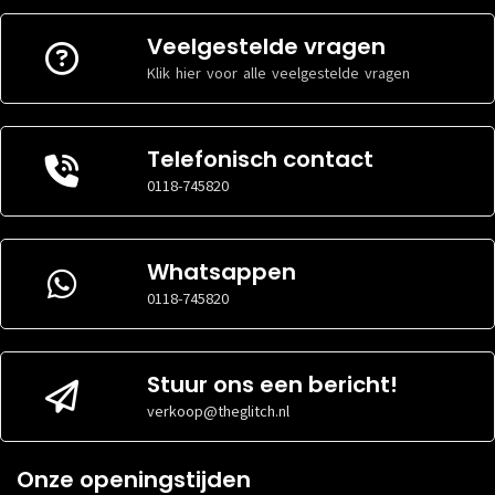
pixels
SCHERMTYPE
OLED
SCHERMTYPE
LCD
Veelgestelde vragen
Klik hier voor alle veelgestelde vragen
Software
Software
BESTURINGSSOFTWARE
Android
BESTURINGSSOFTWARE
Android
VERSIE
15 of
Telefonisch contact
BESTURINGSSOFTWARE
hoger
VERSIE
12 of
0118-745820
BESTURINGSSOFTWARE
hoger
Opslag
Opslag
Whatsappen
OPSLAGCAPACITEIT
128GB
OPSLAGCAPACITEIT
128GB
0118-745820
INHOUD
Nee
INHOUD
Ja
Ram
Stuur ons een bericht!
Ram
GEHEUGENCAPACITEIT
8GB
verkoop@theglitch.nl
GEHEUGENCAPACITEIT
6GB
Onze openingstijden