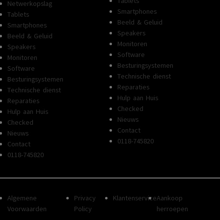
Tablets
Netwerkopslag
Smartphones
Tablets
Beeld & Geluid
Smartphones
Speakers
Beeld & Geluid
Monitoren
Speakers
Software
Monitoren
Besturingsystemen
Software
Technische dienst
Besturingsystemen
Reparaties
Technische dienst
Hulp aan Huis
Reparaties
Checked
Hulp aan Huis
Nieuws
Checked
Contact
Nieuws
0118-745820
Contact
0118-745820
Algemene
Privacy
Klantenservice
Aankoop
Voorwaarden
Policy
herroepen