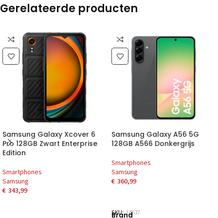
Gerelateerde producten
Samsung Galaxy Xcover 6
Samsung Galaxy A56 5G
Pro 128GB Zwart Enterprise
128GB A566 Donkergrijs
Edition
Smartphones
Smartphones
Samsung
Samsung
€
360,99
€
343,99
SKU:
14637
Brand