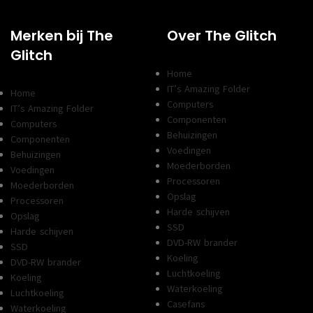
Merken bij The
Over The Glitch
Glitch
Home
IT’s Amazing Folder
Home
Computers
IT’s Amazing Folder
Componenten
Computers
Behuizingen
Componenten
Voedingen
Behuizingen
Moederborden
Voedingen
Processoren
Moederborden
Opslag
Processoren
Harde schijven
Opslag
SSD
Harde schijven
DVD-RW brander
SSD
Koeling
DVD-RW brander
Luchtkoeling
Koeling
Waterkoeling
Luchtkoeling
Casefans
Waterkoeling