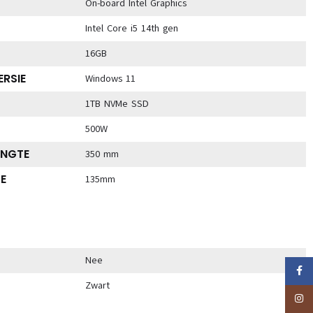
On-board Intel Graphics
Intel Core i5 14th gen
16GB
RSIE
Windows 11
1TB NVMe SSD
500W
ENGTE
350 mm
E
135mm
Nee
Faceb
Zwart
Insta