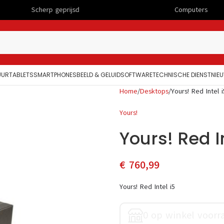
rp geprijsd
Computers
UUR
TABLETS
SMARTPHONES
BEELD & GELUID
SOFTWARE
TECHNISCHE DIENST
NIE
Home
Desktops
Yours! Red Intel i
Yours!
Yours! Red In
€
760,99
Yours! Red Intel i5
0 op winkel voorr