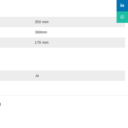
linked
Whats
350 mm
360mm
170 mm
Ja
1