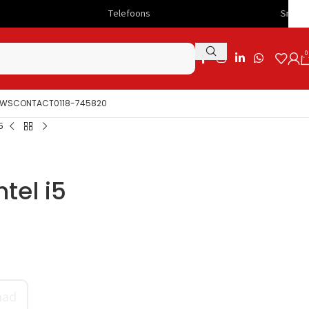
Telefoons
Snelle levering
0
UWS
CONTACT
0118-745820
5
tel i5
aad