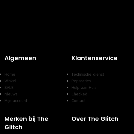
Algemeen
Klantenservice
Home
Technische dienst
Winkel
Reparaties
SALE
Hulp aan Huis
Nieuws
Checked
Mijn account
Contact
Merken bij The
Over The Glitch
Glitch