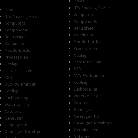
Home
IT’s Amazing Folder
Home
Computers
IT’s Amazing Folder
Componenten
Computers
Behuizingen
Componenten
Voedingen
Behuizingen
Moederborden
Voedingen
Processoren
Moederborden
Opslag
Processoren
Harde schijven
Opslag
SSD
Harde schijven
DVD-RW brander
SSD
Koeling
DVD-RW brander
Luchtkoeling
Koeling
Waterkoeling
Luchtkoeling
Casefans
Waterkoeling
Geheugen
Casefans
Geheugen PC
Geheugen
Geheugen Notebook
Geheugen PC
Videokaarten
Geheugen Notebook
Netwerk