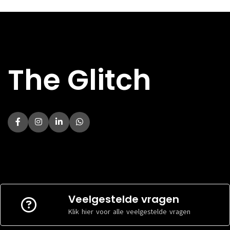
TYPE KOELING
TYPE KOELING
Luchtkoeler
Luchtkoe
FABRIKANT
FABRIKANT
AMD
AMD
PROCESSOR
PROCESSOR
HOOFDKLEUR
HOOFDKLEUR
Zwart
Zwart
The Glitch
Afmeting
Afmeting
BREEDTE
BREEDTE
225 mm
190 mm
HOOGTE
HOOGTE
431 mm
405 mm
DIEPTE
DIEPTE
400 mm
390 mm
Veelgestelde vragen
Klik hier voor alle veelgestelde vragen