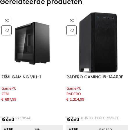
Gerelateerde producten
ZEMI GAMING VILI-1
RADERO GAMING i5-14400F
GamePC
GamePC
ZEMI
RADERO
€
687,99
€
1.214,99
SKU:
TG1775205441
SKU:
AKTIE-INTEL-PERFORMANCE
Brand
Brand
MERK
MERK
ZEMI
RADERO