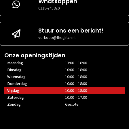
Whatsappen
CPU
CPU
1x 4+4 pin
1x 4+4 pin
AANSLUITINGEN
AANSLUITINGEN
0118-745820
EPS
EPS
Niet
0x
AANSLUITINGEN
AANSLUITINGEN
gespecificeerd
MOEDERBORD
MOEDERBORD
1x 20+4 pin
1x 20+4 pin
Stuur ons een bericht!
AANSLUITING
AANSLUITING
ATX
ATX
verkoop@theglitch.nl
Onze openingstijden
Maandag
13:00 - 18:00
Dinsdag
10:00 - 18:00
Woensdag
10:00 - 18:00
Donderdag
10:00 - 18:00
Vrijdag
10:00 - 18:00
Zaterdag
10:00 - 17:00
Zondag
Gesloten