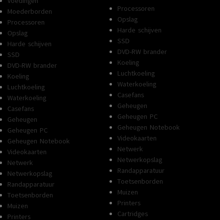
Voedingen
Processoren
Moederborden
Opslag
Processoren
Harde schijven
Opslag
SSD
Harde schijven
DVD-RW brander
SSD
Koeling
DVD-RW brander
Luchtkoeling
Koeling
Waterkoeling
Luchtkoeling
Casefans
Waterkoeling
Geheugen
Casefans
Geheugen PC
Geheugen
Geheugen Notebook
Geheugen PC
Videokaarten
Geheugen Notebook
Netwerk
Videokaarten
Netwerkopslag
Netwerk
Randapparatuur
Netwerkopslag
Toetsenborden
Randapparatuur
Muizen
Toetsenborden
Printers
Muizen
Cartridges
Printers