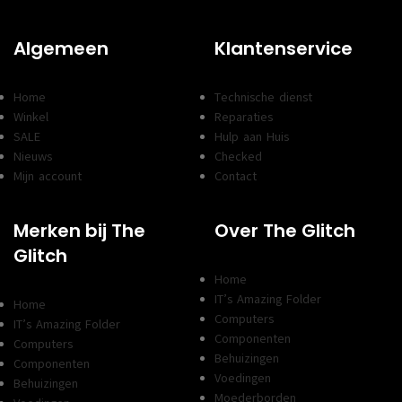
Algemeen
Klantenservice
Home
Technische dienst
Winkel
Reparaties
SALE
Hulp aan Huis
Nieuws
Checked
Mijn account
Contact
Merken bij The
Over The Glitch
Glitch
Home
IT’s Amazing Folder
Home
Computers
IT’s Amazing Folder
Componenten
Computers
Behuizingen
Componenten
Voedingen
Behuizingen
Moederborden