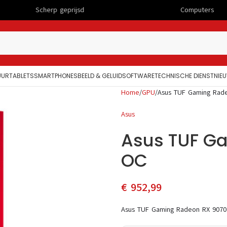
erp geprijsd
Computers
UUR
TABLETS
SMARTPHONES
BEELD & GELUID
SOFTWARE
TECHNISCHE DIENST
NIE
Home
GPU
Asus TUF Gaming Rad
Asus
Asus TUF G
OC
€
952,99
Asus TUF Gaming Radeon RX 9070