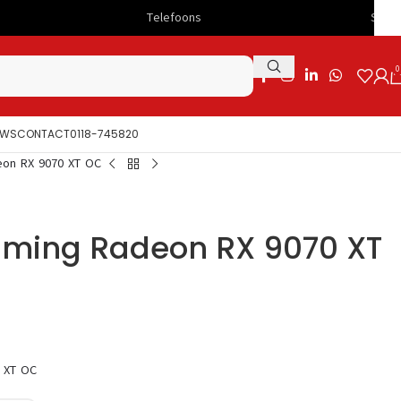
Telefoons
Snelle levering
0
UWS
CONTACT
0118-745820
eon RX 9070 XT OC
aming Radeon RX 9070 XT
 XT OC