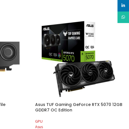
linked
Whats
ile
Asus TUF Gaming GeForce RTX 5070 12GB
GDDR7 OC Edition
GPU
Asus