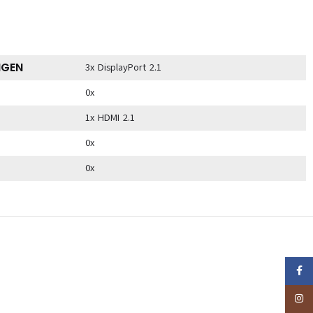
NGEN
3x DisplayPort 2.1
0x
1x HDMI 2.1
0x
0x
Faceb
Insta