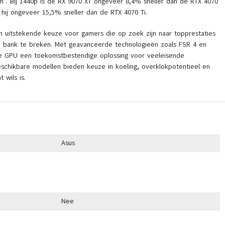
en . Bij 1440p is de RX 9070 XT ongeveer 8,4% sneller dan de RTX 4070
s hij ongeveer 15,5% sneller dan de RTX 4070 Ti.
 uitstekende keuze voor gamers die op zoek zijn naar topprestaties
e bank te breken. Met geavanceerde technologieën zoals FSR 4 en
ze GPU een toekomstbestendige oplossing voor veeleisende
eschikbare modellen bieden keuze in koeling, overklokpotentieel en
 wils is.
Asus
Nee