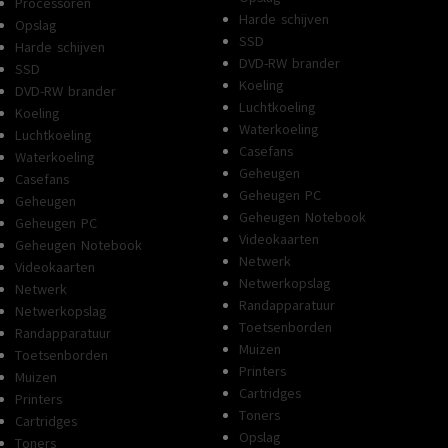
Processoren
Harde schijven
Opslag
SSD
Harde schijven
DVD-RW brander
SSD
Koeling
DVD-RW brander
Luchtkoeling
Koeling
Waterkoeling
Luchtkoeling
Casefans
Waterkoeling
Geheugen
Casefans
Geheugen PC
Geheugen
Geheugen Notebook
Geheugen PC
Videokaarten
Geheugen Notebook
Netwerk
Videokaarten
Netwerkopslag
Netwerk
Randapparatuur
Netwerkopslag
Toetsenborden
Randapparatuur
Muizen
Toetsenborden
Printers
Muizen
Cartridges
Printers
Toners
Cartridges
Opslag
Toners