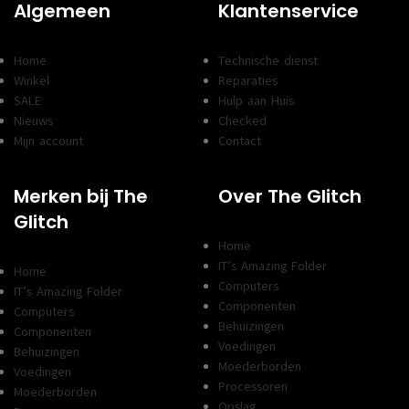
Algemeen
Klantenservice
Home
Technische dienst
Winkel
Reparaties
SALE
Hulp aan Huis
Nieuws
Checked
Mijn account
Contact
Merken bij The
Over The Glitch
Glitch
Home
IT’s Amazing Folder
Home
Computers
IT’s Amazing Folder
Componenten
Computers
Behuizingen
Componenten
Voedingen
Behuizingen
Moederborden
Voedingen
Processoren
Moederborden
Opslag