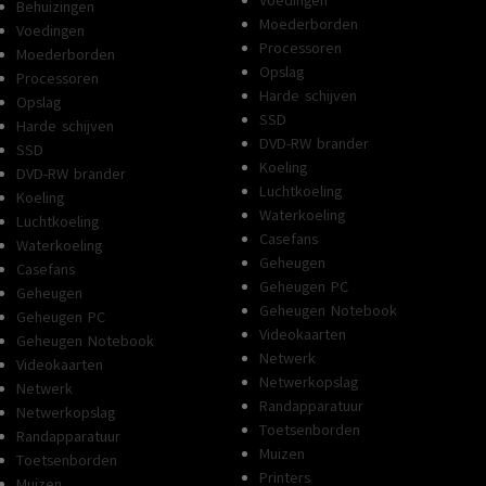
Voedingen
Behuizingen
Moederborden
Voedingen
Processoren
Moederborden
Opslag
Processoren
Harde schijven
Opslag
SSD
Harde schijven
DVD-RW brander
SSD
Koeling
DVD-RW brander
Luchtkoeling
Koeling
Waterkoeling
Luchtkoeling
Casefans
Waterkoeling
Geheugen
Casefans
Geheugen PC
Geheugen
Geheugen Notebook
Geheugen PC
Videokaarten
Geheugen Notebook
Netwerk
Videokaarten
Netwerkopslag
Netwerk
Randapparatuur
Netwerkopslag
Toetsenborden
Randapparatuur
Muizen
Toetsenborden
Printers
Muizen