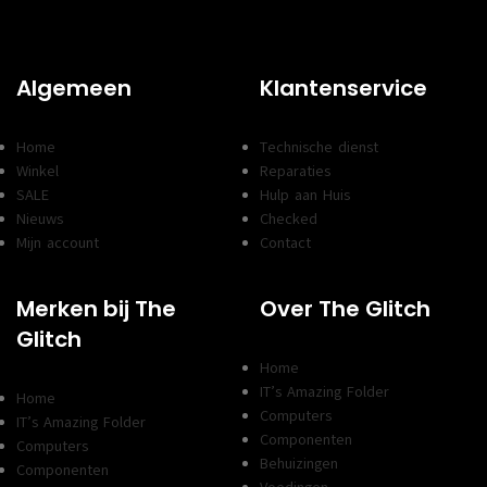
Algemeen
Klantenservice
Home
Technische dienst
Winkel
Reparaties
SALE
Hulp aan Huis
Nieuws
Checked
Mijn account
Contact
Merken bij The
Over The Glitch
Glitch
Home
IT’s Amazing Folder
Home
Computers
IT’s Amazing Folder
Componenten
Computers
Behuizingen
Componenten