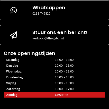
0x
AANSLUITINGEN
AANSLUITINGEN
DisplayPort 1.4
Whatsappen
DVI
DVI
0118-745820
1x DVI-D
0x
AANSLUITINGEN
AANSLUITINGEN
HDMI
HDMI
1x HDMI 2.0b
0x
AANSLUITINGEN
AANSLUITINGEN
Stuur ons een bericht!
USB-C
USB-C
0x
0x
AANSLUITINGEN
AANSLUITINGEN
verkoop@theglitch.nl
VGA
VGA
0x
0x
AANSLUITINGEN
AANSLUITINGEN
Onze openingstijden
Maandag
13:00 - 18:00
Dinsdag
10:00 - 18:00
Woensdag
10:00 - 18:00
Donderdag
10:00 - 18:00
Vrijdag
10:00 - 18:00
Zaterdag
10:00 - 17:00
Zondag
Gesloten