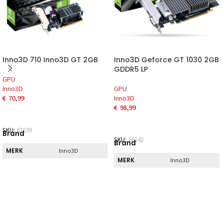
Inno3D 710 Inno3D GT 2GB
Inno3D Geforce GT 1030 2GB
GDDR5 LP
GPU
Inno3D
GPU
€
70,99
Inno3D
€
98,99
SKU:
67239
Brand
SKU:
66142
Brand
MERK
Inno3D
MERK
Inno3D
Direct
Direct
DIRECT AF TE
Nee
HALEN
DIRECT AF TE
Ja
HALEN