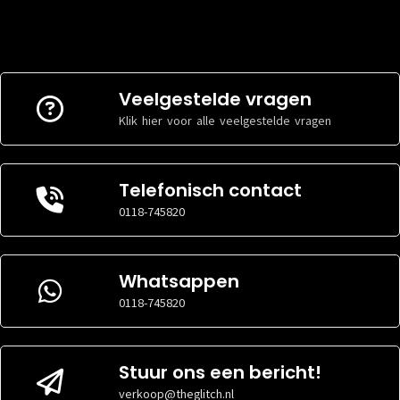
BENODIGDE
BENODIGDE
Geen
nvt
KABEL
KABEL
Port
Port
Veelgestelde vragen
DISPLAYPORT
DISPLAYPORT
0x
0x
AANSLUITINGEN
Klik hier voor alle veelgestelde vragen
AANSLUITINGEN
DVI
DVI
1x
1x
AANSLUITINGEN
AANSLUITINGEN
Telefonisch contact
HDMI
HDMI
1x
1x HDMI 2.0b
AANSLUITINGEN
AANSLUITINGEN
0118-745820
USB-C
USB-C
0x
0x
AANSLUITINGEN
AANSLUITINGEN
VGA
VGA
Whatsappen
1x
0x
AANSLUITINGEN
AANSLUITINGEN
0118-745820
Stuur ons een bericht!
verkoop@theglitch.nl