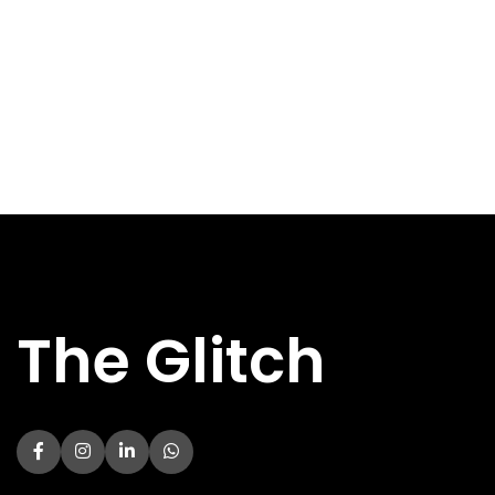
Specs
Specs
GEHEUGEN
2 GB
GEHEUGEN
2 GB
GRAFISCHE
GeForce GT
CHIP
710
GRAFISCHE
GeForce GT
CHIP
1030
CHIPFABRIKANT
NVIDIA
CHIPFABRIKANT
NVIDIA
BREEDTE
70 mm
BREEDTE
40 mm
DIEPTE
140 mm
DIEPTE
167 mm
Niet
HOOGTE
gespecificeerd
HOOGTE
55 mm
BENUTTE
BENUTTE
1.5x
2x
SLOTEN
SLOTEN
The Glitch
AANTAL
AANTAL
0x
0x
VENTILATOREN
VENTILATOREN
SOORT
SOORT
Passief
Passief
KOELING
KOELING
BENODIGDE
BENODIGDE
300 W
300 W
VOEDING
VOEDING