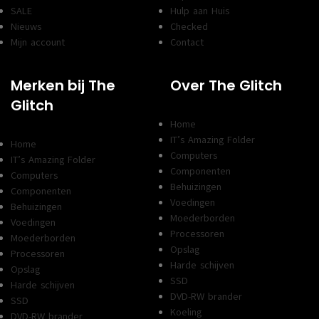
SALE
Hulp aan Huis
Nieuws
Checked
Mijn account
Contact
Merken bij The
Over The Glitch
Glitch
Home
IT’s Amazing Folder
Home
Computers
IT’s Amazing Folder
Componenten
Computers
Behuizingen
Componenten
Voedingen
Behuizingen
Moederborden
Voedingen
Processoren
Moederborden
Opslag
Processoren
Harde schijven
Opslag
SSD
Harde schijven
DVD-RW brander
SSD
Koeling
DVD-RW brander