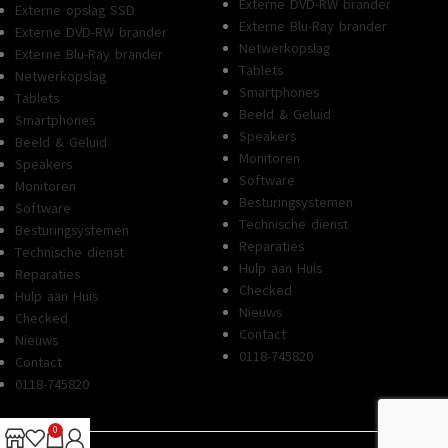
Externe DVD-RW brander
Externe opslag SSD
Externe Blu-Ray brander
Externe DVD-RW brander
Netwerkopslag
Externe Blu-Ray brander
Tablets
Netwerkopslag
Smartphones
Tablets
Beeld & Geluid
Smartphones
Speakers
Beeld & Geluid
Monitoren
Speakers
Software
Monitoren
Besturingsystemen
Software
Technische dienst
Besturingsystemen
Reparaties
Technische dienst
Hulp aan Huis
Reparaties
Checked
Hulp aan Huis
Nieuws
Checked
Contact
Nieuws
0118-745820
Contact
0118-745820
0