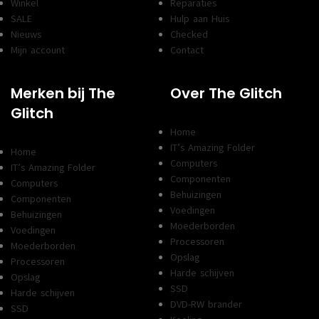
Winkel
Reparaties
SALE
Hulp aan Huis
Nieuws
Checked
Mijn account
Contact
Merken bij The
Over The Glitch
Glitch
Home
IT’s Amazing Folder
Home
Computers
IT’s Amazing Folder
Componenten
Computers
Behuizingen
Componenten
Voedingen
Behuizingen
Moederborden
Voedingen
Processoren
Moederborden
Opslag
Processoren
Harde schijven
Opslag
SSD
Harde schijven
DVD-RW brander
SSD