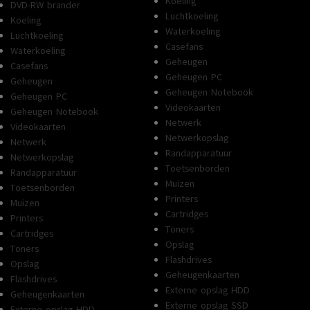
Koeling
DVD-RW brander
Luchtkoeling
Koeling
Waterkoeling
Luchtkoeling
Casefans
Waterkoeling
Geheugen
Casefans
Geheugen PC
Geheugen
Geheugen Notebook
Geheugen PC
Videokaarten
Geheugen Notebook
Netwerk
Videokaarten
Netwerkopslag
Netwerk
Randapparatuur
Netwerkopslag
Toetsenborden
Randapparatuur
Muizen
Toetsenborden
Printers
Muizen
Cartridges
Printers
Toners
Cartridges
Opslag
Toners
Flashdrives
Opslag
Geheugenkaarten
Flashdrives
Externe opslag HDD
Geheugenkaarten
Externe opslag SSD
Externe opslag HDD