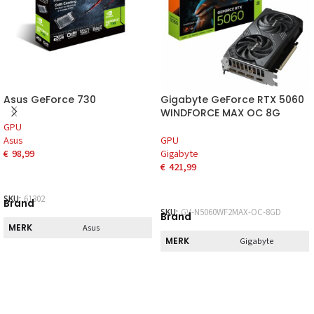
Asus GeForce 730
Gigabyte GeForce RTX 5060
WINDFORCE MAX OC 8G
GPU
Asus
GPU
€
98,99
Gigabyte
€
421,99
SKU:
61302
Brand
SKU:
GV-N5060WF2MAX-OC-8GD
Brand
MERK
Asus
MERK
Gigabyte
Direct
Direct
DIRECT AF TE
Nee
HALEN
DIRECT AF TE
Nee