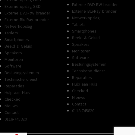
Externe DVD-RW brander
Externe opslag SSD
Externe Blu-Ray brander
Externe DVD-RW brander
Netwerkopslag
Externe Blu-Ray brander
Tablets
Netwerkopslag
Smartphones
Tablets
Beeld & Geluid
Smartphones
Speakers
Beeld & Geluid
Monitoren
Speakers
Software
Monitoren
Besturingsystemen
Software
Technische dienst
Besturingsystemen
Reparaties
Technische dienst
Hulp aan Huis
Reparaties
Checked
Hulp aan Huis
Nieuws
Checked
Contact
Nieuws
0118-745820
Contact
0118-745820