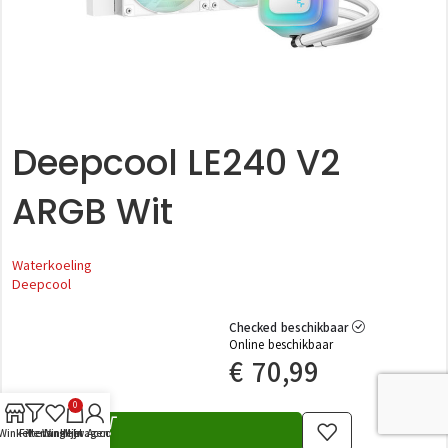
Deepcool LE240 V2
ARGB Wit
Waterkoeling
Deepcool
Checked beschikbaar
Online beschikbaar
€
70,99
0
Winkel
Filters
Verlanglijst
Winkelwagen
Mijn Account